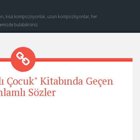
n, kısa kompozisyonlar, uzun kompozisyonlar, her
mizde bulabilirsiniz.
alı Çocuk" Kitabında Geçen
lamlı Sözler