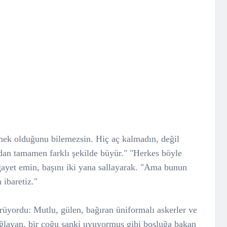
ek olduğunu bilemezsin. Hiç aç kalmadın, değil
dan tamamen farklı şekilde büyür." "Herkes böyle
ayet emin, başını iki yana sallayarak. "Ama bunun
 ibaretiz."
örüyordu: Mutlu, gülen, bağıran üniformalı askerler ve
 ağlayan, bir çoğu sanki uyuyormuş gibi boşluğa bakan