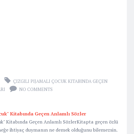
ÇIZGILI PIJAMALI ÇOCUK KITABINDA GEÇEN
ARI
NO COMMENTS
ocuk" Kitabında Geçen Anlamlı Sözler
cuk" Kitabında Geçen Anlamlı SözlerKitapta geçen özlü
meğe ihtiyaç duymanın ne demek olduğunu bilemezsin.