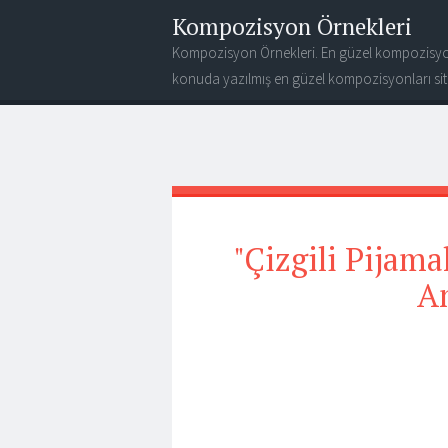
Kompozisyon Örnekleri
Kompozisyon Örnekleri. En güzel kompozisyo
konuda yazılmış en güzel kompozisyonları site
"Çizgili Pijam
An