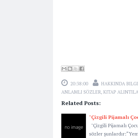
20:38:00
HAKKINDA BILGI
ANLAMLI SÖZLER
,
KITAP ALINTIL
Related Posts:
"Çizgili Pijamalı Ç
"Çizgili Pijamalı Ço
sözler şunlardır:“Ye