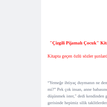
"Çizgili Pijamalı Çocuk" Ki
Kitapta geçen özlü sözler şunlard
“Yemeğe ihtiyaç duymanın ne dem
mi?”
Pek çok insan, anne babasın
düşünmek ister," dedi kendinden g
gerisinde hepimiz silik taklitlerden