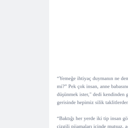
“Yemeğe ihtiyaç duymanın ne dem
mi?”
Pek çok insan, anne babasın
düşünmek ister," dedi kendinden g
gerisinde hepimiz silik taklitlerden
“Baktığı her yerde iki tip insan g
çizgili pijamaları içinde mutsuz,