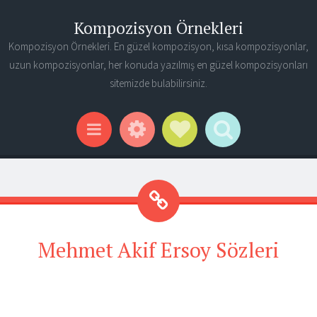
Kompozisyon Örnekleri
Kompozisyon Örnekleri. En güzel kompozisyon, kısa kompozisyonlar,
uzun kompozisyonlar, her konuda yazılmış en güzel kompozisyonları
sitemizde bulabilirsiniz.
Widgets
Social Links
Search
Menu
Mehmet Akif Ersoy Sözleri