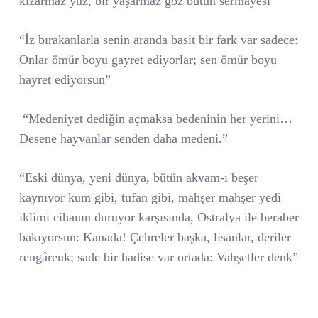
kızarmaz yüz, bir yaşarmaz göz bütün sermayesi”
“İz bırakanlarla senin aranda basit bir fark var sadece:
Onlar ömür boyu gayret ediyorlar; sen ömür boyu
hayret ediyorsun”
“Medeniyet dediğin açmaksa bedeninin her yerini…
Desene hayvanlar senden daha medeni.”
“Eski dünya, yeni dünya, bütün akvam-ı beşer
kaynıyor kum gibi, tufan gibi, mahşer mahşer yedi
iklimi cihanın duruyor karşısında, Ostralya ile beraber
bakıyorsun: Kanada! Çehreler başka, lisanlar, deriler
rengârenk; sade bir hadise var ortada: Vahşetler denk”