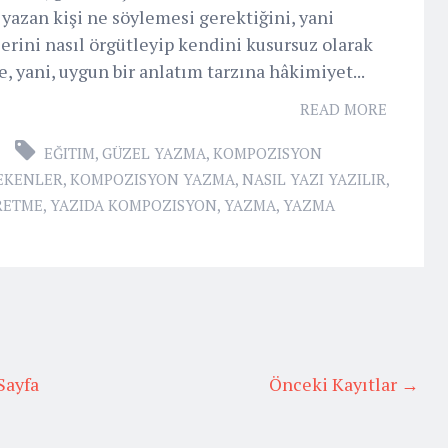
 yazan kişi ne söylemesi gerektiğini, yani
rini nasıl örgütleyip kendini kusursuz olarak
e, yani, uygun bir anlatım tarzına hâkimiyet...
READ MORE
EĞITIM
,
GÜZEL YAZMA
,
KOMPOZISYON
REKENLER
,
KOMPOZISYON YAZMA
,
NASIL YAZI YAZILIR
,
RETME
,
YAZIDA KOMPOZISYON
,
YAZMA
,
YAZMA
Sayfa
Önceki Kayıtlar →