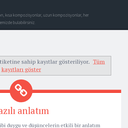
n, kısa kompozisyonlar, uzun kompozisyonlar, her
mizde bulabilirsiniz.
tiketine sahip kayıtlar gösteriliyor.
Tüm
kayıtları göster
azılı anlatım
bi duygu ve düşüncelerin etkili bir anlatım