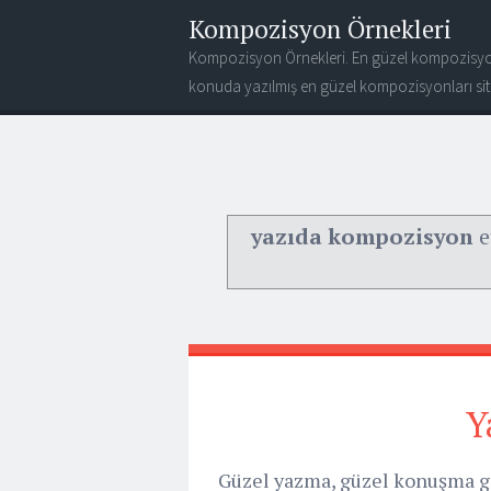
Kompozisyon Örnekleri
Kompozisyon Örnekleri. En güzel kompozisyo
konuda yazılmış en güzel kompozisyonları site
yazıda kompozisyon
e
Y
Güzel yazma, güzel konuşma gi