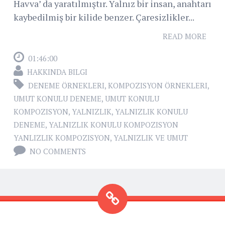
Havva’ da yaratılmıştır. Yalnız bir insan, anahtarı
kaybedilmiş bir kilide benzer. Çaresizlikler...
READ MORE
01:46:00
HAKKINDA BILGI
DENEME ÖRNEKLERI
,
KOMPOZISYON ÖRNEKLERI
,
UMUT KONULU DENEME
,
UMUT KONULU
KOMPOZISYON
,
YALNIZLIK
,
YALNIZLIK KONULU
DENEME
,
YALNIZLIK KONULU KOMPOZISYON
YANLIZLIK KOMPOZISYON
,
YALNIZLIK VE UMUT
NO COMMENTS