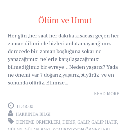
Ölüm ve Umut
Her gün ,her saat her dakika kısacası geçen her
zaman diliminde bizleri anlatamayacığımız
derecede bir zaman boşluğuna sokar ne
yapacağımızı nelerle karşılaşacağımızı
bilmediğimiz bir evreye .. Neden yaşarız? Yada
ne önemi var ? doğarız,yaşarız,büyürüz ve en
sonunda ölürüz. Elimize...
READ MORE
11:48:00
HAKKINDA BILGI
DENEME ÖRNEKLERI
,
DERIK
,
GALIP
,
GALIP HATIP
,
GÜLAN
,
GÜLAN BAKI
,
KOMPOZISYON ÖRNEKLERI
,