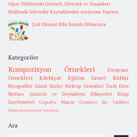
Oğuz Türklerinin Gelenek, Görenek ve Yaşamları
Hakkında Güvenilir Kaynaklardan Araştırma Yapınız.
Çok Okuyan Bilir Konulu Münazara
Kategoriler
Kompozisyon Örnekleri
Deneme
Örnekleri
Edebiyat
Eğitim
Genel Kültür
Biyografiler
Güzel Sözler
Mektup Örnekleri
Tarih
Ders
Notları
Atasözü ve Deyimlerin Hikayeleri
Kitap
İncelemeleri
Coğrafya
Makale Örnekleri
Şiir Tahlilleri
Ünlülerden Deneme Örnekleri
Ara