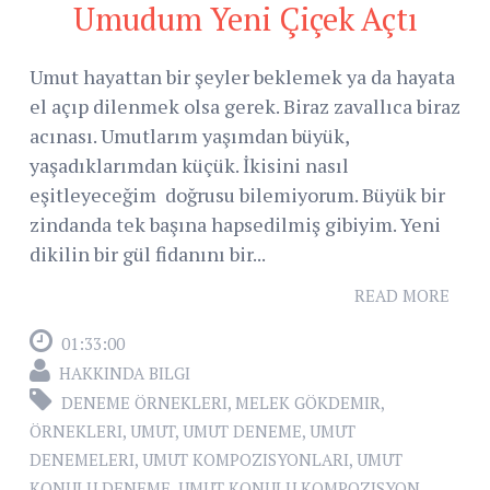
Umudum Yeni Çiçek Açtı
Umut hayattan bir şeyler beklemek ya da hayata
el açıp dilenmek olsa gerek. Biraz zavallıca biraz
acınası. Umutlarım yaşımdan büyük,
yaşadıklarımdan küçük. İkisini nasıl
eşitleyeceğim doğrusu bilemiyorum. Büyük bir
zindanda tek başına hapsedilmiş gibiyim. Yeni
dikilin bir gül fidanını bir...
READ MORE
01:33:00
HAKKINDA BILGI
DENEME ÖRNEKLERI
,
MELEK GÖKDEMIR
,
ÖRNEKLERI
,
UMUT
,
UMUT DENEME
,
UMUT
DENEMELERI
,
UMUT KOMPOZISYONLARI
,
UMUT
KONULU DENEME
,
UMUT KONULU KOMPOZISYON