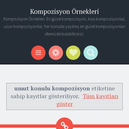
Kompozisyon Örnekleri
Kompozisyon Örnekleri. En güzel kompozisyon, kısa kompozisyonlar,
uzun kompozisyonlar, her konuda yazılmış en güzel kompozisyonları
sitemizde bulabilirsiniz.
Widgets
Social Links
Search
Menu
umut konulu kompozisyon
etiketine
sahip kayıtlar gösteriliyor.
Tüm kayıtları
göster