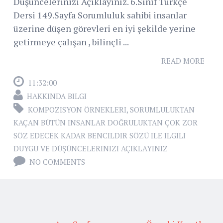
Düşüncelerinizi Açıklayınız. 6.Sınıf Türkçe
Dersi 149.Sayfa Sorumluluk sahibi insanlar
üzerine düşen görevleri en iyi şekilde yerine
getirmeye çalışan , bilinçli ...
READ MORE
11:32:00
HAKKINDA BILGI
KOMPOZISYON ÖRNEKLERI
,
SORUMLULUKTAN
KAÇAN BÜTÜN INSANLAR DOĞRULUKTAN ÇOK ZOR
SÖZ EDECEK KADAR BENCILDIR SÖZÜ ILE ILGILI
DUYGU VE DÜŞÜNCELERINIZI AÇIKLAYINIZ
NO COMMENTS