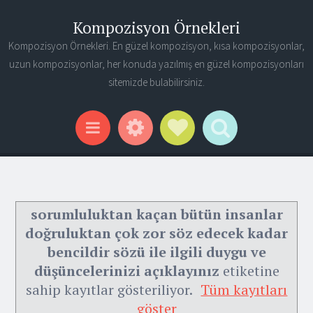
Kompozisyon Örnekleri
Kompozisyon Örnekleri. En güzel kompozisyon, kısa kompozisyonlar,
uzun kompozisyonlar, her konuda yazılmış en güzel kompozisyonları
sitemizde bulabilirsiniz.
Widgets
Social Links
Search
Menu
sorumluluktan kaçan bütün insanlar
doğruluktan çok zor söz edecek kadar
bencildir sözü ile ilgili duygu ve
düşüncelerinizi açıklayınız
etiketine
sahip kayıtlar gösteriliyor.
Tüm kayıtları
göster