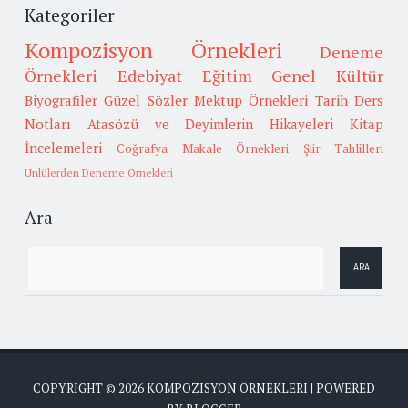
Kategoriler
Kompozisyon Örnekleri
Deneme
Örnekleri
Edebiyat
Eğitim
Genel Kültür
Biyografiler
Güzel Sözler
Mektup Örnekleri
Tarih
Ders
Notları
Atasözü ve Deyimlerin Hikayeleri
Kitap
İncelemeleri
Coğrafya
Makale Örnekleri
Şiir Tahlilleri
Ünlülerden Deneme Örnekleri
Ara
COPYRIGHT ©
2026
KOMPOZISYON ÖRNEKLERI
| POWERED