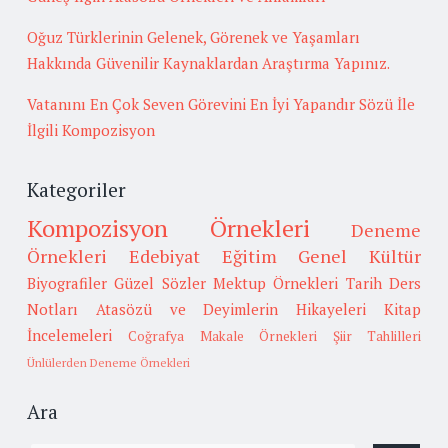
Oğuz Türklerinin Gelenek, Görenek ve Yaşamları
Hakkında Güvenilir Kaynaklardan Araştırma Yapınız.
Vatanını En Çok Seven Görevini En İyi Yapandır Sözü İle
İlgili Kompozisyon
Kategoriler
Kompozisyon Örnekleri
Deneme
Örnekleri
Edebiyat
Eğitim
Genel Kültür
Biyografiler
Güzel Sözler
Mektup Örnekleri
Tarih
Ders
Notları
Atasözü ve Deyimlerin Hikayeleri
Kitap
İncelemeleri
Coğrafya
Makale Örnekleri
Şiir Tahlilleri
Ünlülerden Deneme Örnekleri
Ara