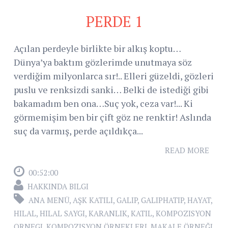
PERDE 1
Açılan perdeyle birlikte bir alkış koptu…
Dünya’ya baktım gözlerimde unutmaya söz
verdiğim milyonlarca sır!.. Elleri güzeldi, gözleri
puslu ve renksizdi sanki… Belki de istediği gibi
bakamadım ben ona…Suç yok, ceza var!... Ki
görmemişim ben bir çift göz ne renktir! Aslında
suç da varmış, perde açıldıkça...
READ MORE
00:52:00
HAKKINDA BILGI
ANA MENÜ
,
AŞK KATILI
,
GALIP
,
GALIPHATIP
,
HAYAT
,
HILAL
,
HILAL SAYGI
,
KARANLIK
,
KATIL
,
KOMPOZISYON
ORNEGI
,
KOMPOZISYON ÖRNEKLERI
,
MAKALE ÖRNEĞI
,