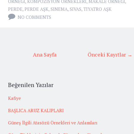
ORNEGI
,
KOMPOZISYON ÖRNEKLERI
,
MAKALE ÖRNEĞI
,
PERDE
,
PERDE AŞK
,
SINEMA
,
SIVAS
,
TIYATRO AŞK
NO COMMENTS
Ana Sayfa
Önceki Kayıtlar →
Beğenilen Yazılar
Kafiye
BAŞLICA ARUZ KALIPLARI
Güneş İlgili Atasözü Örnekleri ve Anlamları