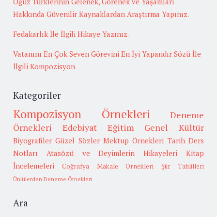
Oğuz Türklerinin Gelenek, Görenek ve Yaşamları
Hakkında Güvenilir Kaynaklardan Araştırma Yapınız.
Fedakarlık İle İlgili Hikaye Yazınız.
Vatanını En Çok Seven Görevini En İyi Yapandır Sözü İle
İlgili Kompozisyon
Kategoriler
Kompozisyon Örnekleri
Deneme
Örnekleri
Edebiyat
Eğitim
Genel Kültür
Biyografiler
Güzel Sözler
Mektup Örnekleri
Tarih
Ders
Notları
Atasözü ve Deyimlerin Hikayeleri
Kitap
İncelemeleri
Coğrafya
Makale Örnekleri
Şiir Tahlilleri
Ünlülerden Deneme Örnekleri
Ara