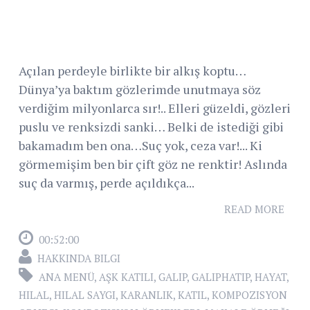
Açılan perdeyle birlikte bir alkış koptu…
Dünya’ya baktım gözlerimde unutmaya söz
verdiğim milyonlarca sır!.. Elleri güzeldi, gözleri
puslu ve renksizdi sanki… Belki de istediği gibi
bakamadım ben ona…Suç yok, ceza var!... Ki
görmemişim ben bir çift göz ne renktir! Aslında
suç da varmış, perde açıldıkça...
READ MORE
00:52:00
HAKKINDA BILGI
ANA MENÜ
,
AŞK KATILI
,
GALIP
,
GALIPHATIP
,
HAYAT
,
HILAL
,
HILAL SAYGI
,
KARANLIK
,
KATIL
,
KOMPOZISYON