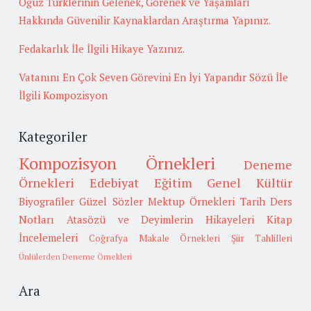
Oğuz Türklerinin Gelenek, Görenek ve Yaşamları
Hakkında Güvenilir Kaynaklardan Araştırma Yapınız.
Fedakarlık İle İlgili Hikaye Yazınız.
Vatanını En Çok Seven Görevini En İyi Yapandır Sözü İle
İlgili Kompozisyon
Kategoriler
Kompozisyon Örnekleri
Deneme
Örnekleri
Edebiyat
Eğitim
Genel Kültür
Biyografiler
Güzel Sözler
Mektup Örnekleri
Tarih
Ders
Notları
Atasözü ve Deyimlerin Hikayeleri
Kitap
İncelemeleri
Coğrafya
Makale Örnekleri
Şiir Tahlilleri
Ünlülerden Deneme Örnekleri
Ara