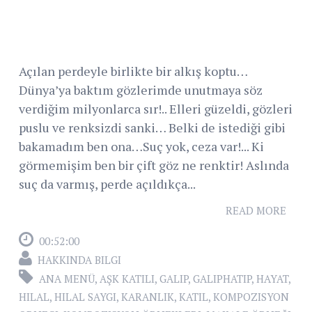
Açılan perdeyle birlikte bir alkış koptu…
Dünya’ya baktım gözlerimde unutmaya söz
verdiğim milyonlarca sır!.. Elleri güzeldi, gözleri
puslu ve renksizdi sanki… Belki de istediği gibi
bakamadım ben ona…Suç yok, ceza var!... Ki
görmemişim ben bir çift göz ne renktir! Aslında
suç da varmış, perde açıldıkça...
READ MORE
00:52:00
HAKKINDA BILGI
ANA MENÜ
,
AŞK KATILI
,
GALIP
,
GALIPHATIP
,
HAYAT
,
HILAL
,
HILAL SAYGI
,
KARANLIK
,
KATIL
,
KOMPOZISYON