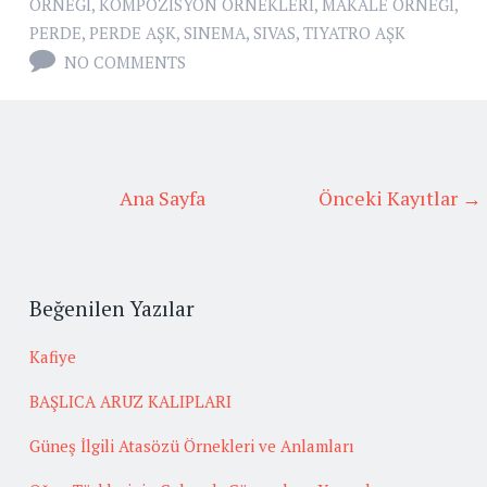
ORNEGI
,
KOMPOZISYON ÖRNEKLERI
,
MAKALE ÖRNEĞI
,
PERDE
,
PERDE AŞK
,
SINEMA
,
SIVAS
,
TIYATRO AŞK
NO COMMENTS
Ana Sayfa
Önceki Kayıtlar →
Beğenilen Yazılar
Kafiye
BAŞLICA ARUZ KALIPLARI
Güneş İlgili Atasözü Örnekleri ve Anlamları