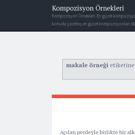
Kompozisyon Örnekleri
Kompozisyon Örnekleri. En güzel kompozisyo
konuda yazılmış en güzel kompozisyonları site
makale örneği
etiketine 
Açılan perdeyle birlikte bir 