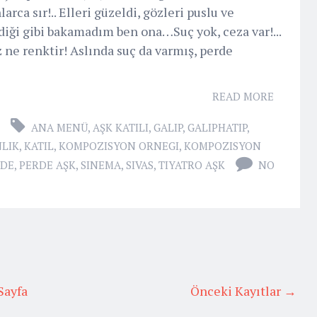
ca sır!.. Elleri güzeldi, gözleri puslu ve
diği gibi bakamadım ben ona…Suç yok, ceza var!...
 ne renktir! Aslında suç da varmış, perde
READ MORE
ANA MENÜ
,
AŞK KATILI
,
GALIP
,
GALIPHATIP
,
LIK
,
KATIL
,
KOMPOZISYON ORNEGI
,
KOMPOZISYON
RDE
,
PERDE AŞK
,
SINEMA
,
SIVAS
,
TIYATRO AŞK
NO
Sayfa
Önceki Kayıtlar →