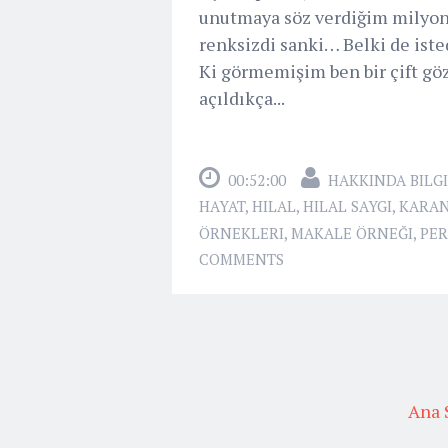
unutmaya söz verdiğim milyonlar
renksizdi sanki… Belki de iste
Ki görmemişim ben bir çift göz
açıldıkça...
00:52:00
HAKKINDA BILGI
HAYAT
,
HILAL
,
HILAL SAYGI
,
KARAN
ÖRNEKLERI
,
MAKALE ÖRNEĞI
,
PE
COMMENTS
Ana 