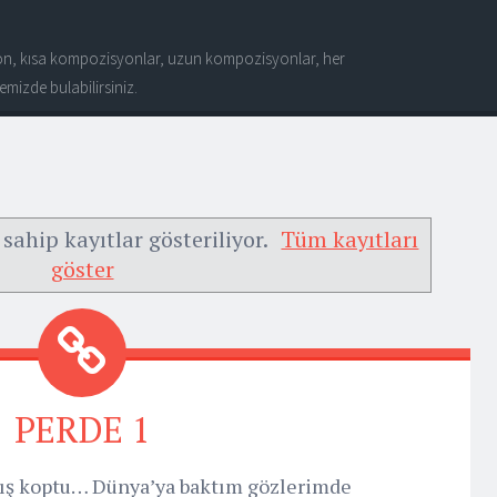
n, kısa kompozisyonlar, uzun kompozisyonlar, her
mizde bulabilirsiniz.
sahip kayıtlar gösteriliyor.
Tüm kayıtları
göster
PERDE 1
alkış koptu… Dünya’ya baktım gözlerimde