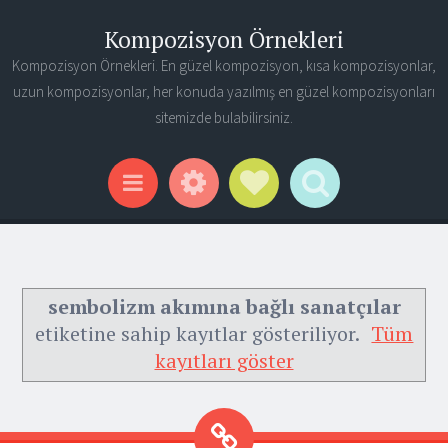
Kompozisyon Örnekleri
Kompozisyon Örnekleri. En güzel kompozisyon, kısa kompozisyonlar,
uzun kompozisyonlar, her konuda yazılmış en güzel kompozisyonları
sitemizde bulabilirsiniz.
Widgets
Social Links
Search
Menu
sembolizm akımına bağlı sanatçılar
etiketine sahip kayıtlar gösteriliyor.
Tüm
kayıtları göster