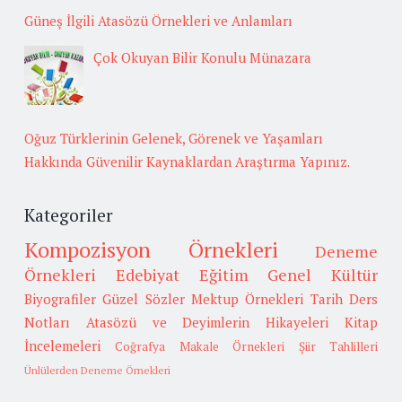
Güneş İlgili Atasözü Örnekleri ve Anlamları
Çok Okuyan Bilir Konulu Münazara
Oğuz Türklerinin Gelenek, Görenek ve Yaşamları
Hakkında Güvenilir Kaynaklardan Araştırma Yapınız.
Kategoriler
Kompozisyon Örnekleri
Deneme
Örnekleri
Edebiyat
Eğitim
Genel Kültür
Biyografiler
Güzel Sözler
Mektup Örnekleri
Tarih
Ders
Notları
Atasözü ve Deyimlerin Hikayeleri
Kitap
İncelemeleri
Coğrafya
Makale Örnekleri
Şiir Tahlilleri
Ünlülerden Deneme Örnekleri