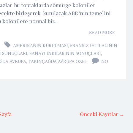
nsızlar bu topraklarda sömürge koloniler
lecekte birleşerek kurulacak ABD’nin temelini
 kolonilere normal bir...
READ MORE
AMERIKANIN KURULMASI
,
FRANSIZ IHTILALININ
N SONUÇLARI
,
SANAYI INKILABININ SONUÇLARI
,
ĞDA AVRUPA
,
YAKINÇAĞDA AVRUPA ÖZET
NO
Sayfa
Önceki Kayıtlar →