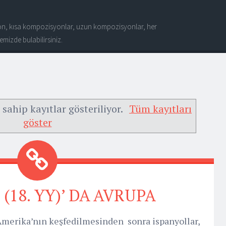
n, kısa kompozisyonlar, uzun kompozisyonlar, her
mizde bulabilirsiniz.
 sahip kayıtlar gösteriliyor.
Tüm kayıtları
göster
(18. YY)’ DA AVRUPA
erika’nın keşfedilmesinden sonra ispanyollar,