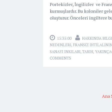
Portekizler, İngilizler ve Fra
kurmuşlardır. Bu koloniler ge
oluşturur. Önceleri ingiltere bu
15:35:00
HAKKINDA BILGI
NEDENLERI
,
FRANSIZ IHTILALINI
SANAYI INKILABI
,
TARIH
,
YAKINÇA
COMMENTS
Ana 