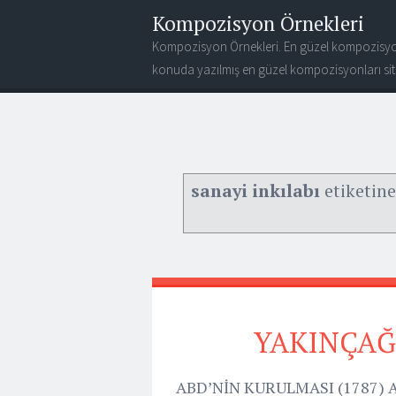
Kompozisyon Örnekleri
Kompozisyon Örnekleri. En güzel kompozisyo
konuda yazılmış en güzel kompozisyonları site
sanayi inkılabı
etiketine
YAKINÇAĞ 
ABD’NİN KURULMASI (1787) Am