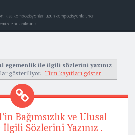
n, kısa kompozisyonlar, uzun kompozisyonlar, her
mizde bulabilirsiniz.
 egemenlik ile ilgili sözlerini yazınız
lar gösteriliyor.
Tüm kayıtları göster
'in Bağımsızlık ve Ulusal
İlgili Sözlerini Yazınız .