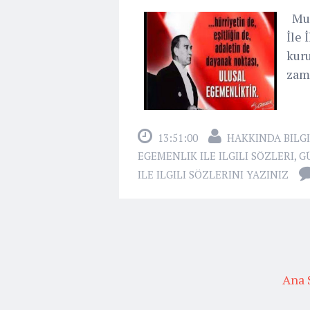
Mus
İle 
kur
zam
13:51:00
HAKKINDA BILGI
EGEMENLIK ILE ILGILI SÖZLERI
,
G
ILE ILGILI SÖZLERINI YAZINIZ
Ana 