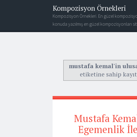
Kompozisyon Örnekleri
Kompozisyon Örnekleri. En güzel kompozisyo
konuda yazılmış en güzel kompozisyonları site
mustafa kemal'in ulusal
etiketine sahip kayıt
Mustafa Kemal
Egemenlik İle 