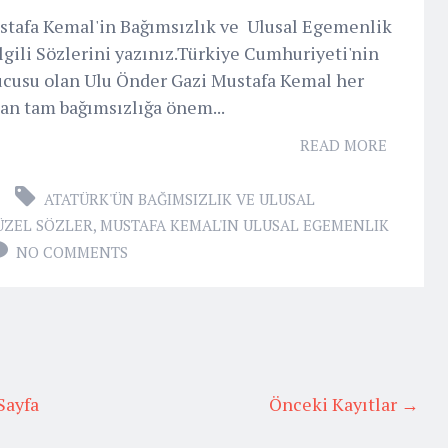
tafa Kemal'in Bağımsızlık ve Ulusal Egemenlik
İlgili Sözlerini yazınız.Türkiye Cumhuriyeti'nin
ucusu olan Ulu Önder Gazi Mustafa Kemal her
an tam bağımsızlığa önem...
READ MORE
ATATÜRK'ÜN BAĞIMSIZLIK VE ULUSAL
ÜZEL SÖZLER
,
MUSTAFA KEMAL'IN ULUSAL EGEMENLIK
NO COMMENTS
Sayfa
Önceki Kayıtlar →