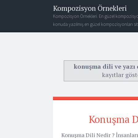
Kompozisyon Örnekleri
Kompozisyon Örnekleri. En güzel kompozisyo
konuda yazılmış en güzel kompozisyonları site
konuşma dili ve yazı 
kayıtlar göst
Konuşma Dil
Konuşma Dili Nedir ? İnsanları