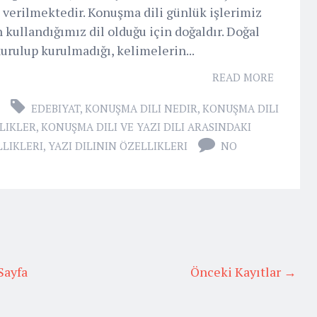
ı verilmektedir. Konuşma dili günlük işlerimiz
 kullandığımız dil olduğu için doğaldır. Doğal
urulup kurulmadığı, kelimelerin...
READ MORE
EDEBIYAT
,
KONUŞMA DILI NEDIR
,
KONUŞMA DILI
RLIKLER
,
KONUŞMA DILI VE YAZI DILI ARASINDAKI
LIKLERI
,
YAZI DILININ ÖZELLIKLERI
NO
Sayfa
Önceki Kayıtlar →