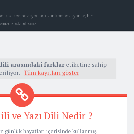
n, kısa kompozisyonlar, uzun kompozisyonlar, her
mizde bulabilirsiniz.
dili arasındaki farklar
etiketine sahip
eriliyor.
Tüm kayıtları göster
i ve Yazı Dili Nedir ?
n günlük hayatları içerisinde kullanmış