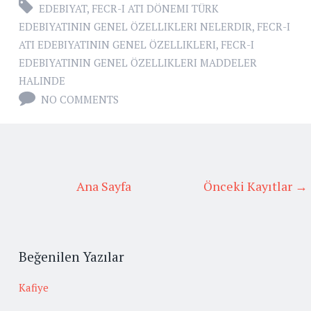
EDEBIYAT
,
FECR-I ATI DÖNEMI TÜRK
EDEBIYATININ GENEL ÖZELLIKLERI NELERDIR
,
FECR-I
ATI EDEBIYATININ GENEL ÖZELLIKLERI
,
FECR-I
EDEBIYATININ GENEL ÖZELLIKLERI MADDELER
HALINDE
NO COMMENTS
Ana Sayfa
Önceki Kayıtlar →
Beğenilen Yazılar
Kafiye