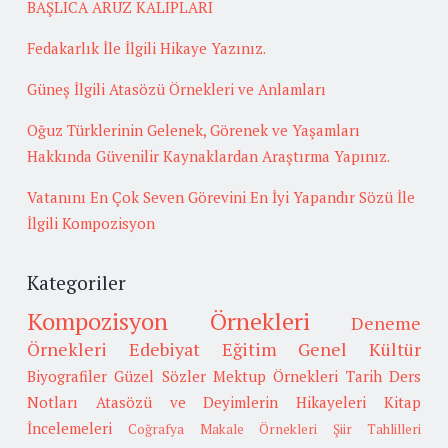
BAŞLICA ARUZ KALIPLARI
Fedakarlık İle İlgili Hikaye Yazınız.
Güneş İlgili Atasözü Örnekleri ve Anlamları
Oğuz Türklerinin Gelenek, Görenek ve Yaşamları
Hakkında Güvenilir Kaynaklardan Araştırma Yapınız.
Vatanını En Çok Seven Görevini En İyi Yapandır Sözü İle
İlgili Kompozisyon
Kategoriler
Kompozisyon Örnekleri
Deneme
Örnekleri
Edebiyat
Eğitim
Genel Kültür
Biyografiler
Güzel Sözler
Mektup Örnekleri
Tarih
Ders
Notları
Atasözü ve Deyimlerin Hikayeleri
Kitap
İncelemeleri
Coğrafya
Makale Örnekleri
Şiir Tahlilleri