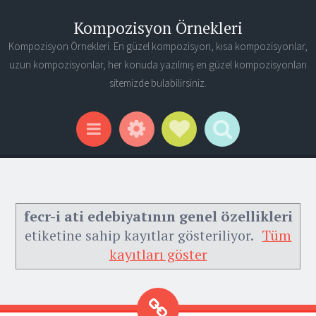
Kompozisyon Örnekleri
Kompozisyon Örnekleri. En güzel kompozisyon, kısa kompozisyonlar,
uzun kompozisyonlar, her konuda yazılmış en güzel kompozisyonları
sitemizde bulabilirsiniz.
Widgets
Social Links
Search
Menu
fecr-i ati edebiyatının genel özellikleri
etiketine sahip kayıtlar gösteriliyor.
Tüm
kayıtları göster