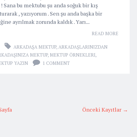
 ! Sana bu mektubu şu anda soğuk bir kış
urarak , yazıyorum . Sen şu anda başka bir
ine ayrılmak zorunda kaldık . Yarı...
READ MORE
ARKADAŞA MEKTUP
,
ARKADAŞLARINIZDAN
RKADAŞINIZA MEKTUP
,
MEKTUP ÖRNEKLERI
,
EKTUP YAZIN
1 COMMENT
Sayfa
Önceki Kayıtlar →