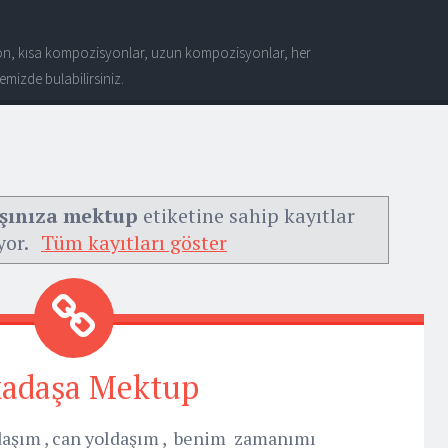
n, kısa kompozisyonlar, uzun kompozisyonlar, her
mizde bulabilirsiniz.
aşınıza mektup
etiketine sahip kayıtlar
yor.
Tüm kayıtları göster
adaşa Mektup
daşım , can yoldaşım , benim zamanımı