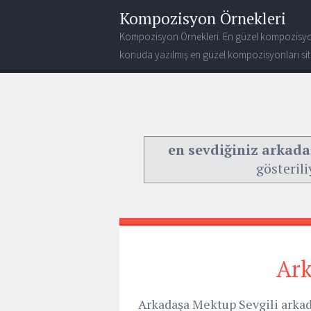
Kompozisyon Örnekleri
Kompozisyon Örnekleri. En güzel kompozisyo
konuda yazılmış en güzel kompozisyonları site
en sevdiğiniz arkad
gösterili
Ark
Arkadaşa Mektup Sevgili arka