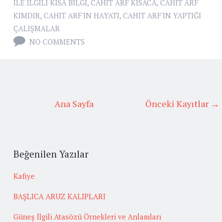
ILE ILGILI KISA BILGI
,
CAHIT ARF KISACA
,
CAHIT ARF
KIMDIR
,
CAHIT ARF'IN HAYATI
,
CAHIT ARF'IN YAPTIĞI
ÇALIŞMALAR
NO COMMENTS
Ana Sayfa
Önceki Kayıtlar →
Beğenilen Yazılar
Kafiye
BAŞLICA ARUZ KALIPLARI
Güneş İlgili Atasözü Örnekleri ve Anlamları