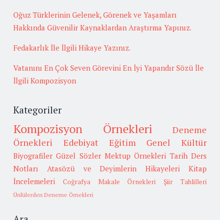
Oğuz Türklerinin Gelenek, Görenek ve Yaşamları
Hakkında Güvenilir Kaynaklardan Araştırma Yapınız.
Fedakarlık İle İlgili Hikaye Yazınız.
Vatanını En Çok Seven Görevini En İyi Yapandır Sözü İle
İlgili Kompozisyon
Kategoriler
Kompozisyon Örnekleri
Deneme
Örnekleri
Edebiyat
Eğitim
Genel Kültür
Biyografiler
Güzel Sözler
Mektup Örnekleri
Tarih
Ders
Notları
Atasözü ve Deyimlerin Hikayeleri
Kitap
İncelemeleri
Coğrafya
Makale Örnekleri
Şiir Tahlilleri
Ünlülerden Deneme Örnekleri
Ara