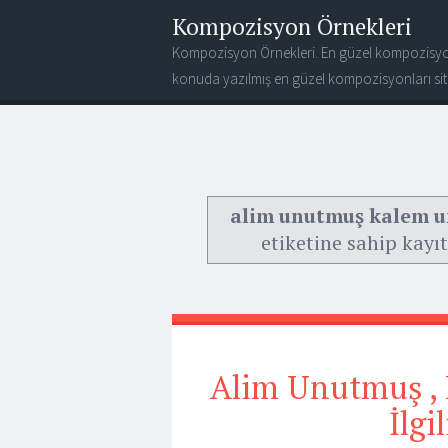
Kompozisyon Örnekleri
Kompozisyon Örnekleri. En güzel kompozisyo
konuda yazılmış en güzel kompozisyonları site
alim unutmuş kalem u
etiketine sahip kayıt
Alim Unutmuş ,
İlgi