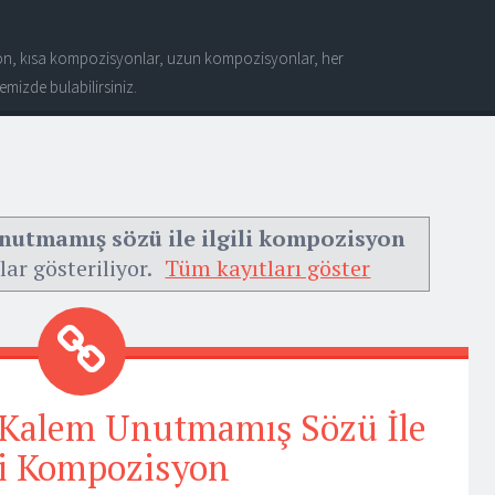
n, kısa kompozisyonlar, uzun kompozisyonlar, her
mizde bulabilirsiniz.
nutmamış sözü ile ilgili kompozisyon
lar gösteriliyor.
Tüm kayıtları göster
 Kalem Unutmamış Sözü İle
li Kompozisyon