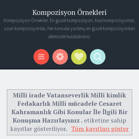
Kompozisyon Örnekleri
Kompozisyon Örnekleri. En güzel kompozisyon, kısa kompozisyonlar,
uzun kompozisyonlar, her konuda yazılmış en güzel kompozisyonları
sitemizde bulabilirsiniz.
Widgets
Social Links
Search
Menu
Milli irade Vatanseverlik Milli kimlik
Fedakarlık Milli mücadele Cesaret
Kahramanlık Gibi Konular İle İlgili Bir
Konuşma Hazırlayınız .
etiketine sahip
kayıtlar gösteriliyor.
Tüm kayıtları göster