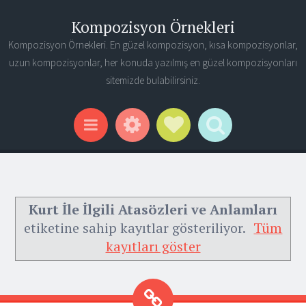
Kompozisyon Örnekleri
Kompozisyon Örnekleri. En güzel kompozisyon, kısa kompozisyonlar,
uzun kompozisyonlar, her konuda yazılmış en güzel kompozisyonları
sitemizde bulabilirsiniz.
Widgets
Social Links
Search
Menu
Kurt İle İlgili Atasözleri ve Anlamları
etiketine sahip kayıtlar gösteriliyor.
Tüm
kayıtları göster