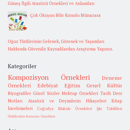
Güneş İlgili Atasözü Örnekleri ve Anlamları
Çok Okuyan Bilir Konulu Münazara
Oğuz Türklerinin Gelenek, Görenek ve Yaşamları
Hakkında Güvenilir Kaynaklardan Araştırma Yapınız.
Kategoriler
Kompozisyon Örnekleri
Deneme
Örnekleri
Edebiyat
Eğitim
Genel Kültür
Biyografiler
Güzel Sözler
Mektup Örnekleri
Tarih
Ders
Notları
Atasözü ve Deyimlerin Hikayeleri
Kitap
İncelemeleri
Coğrafya
Makale Örnekleri
Şiir Tahlilleri
Ünlülerden Deneme Örnekleri