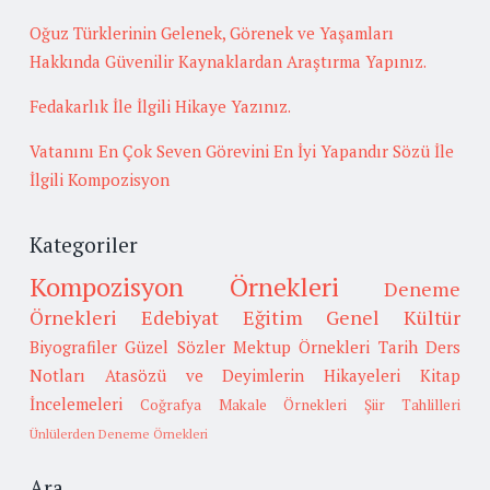
Oğuz Türklerinin Gelenek, Görenek ve Yaşamları
Hakkında Güvenilir Kaynaklardan Araştırma Yapınız.
Fedakarlık İle İlgili Hikaye Yazınız.
Vatanını En Çok Seven Görevini En İyi Yapandır Sözü İle
İlgili Kompozisyon
Kategoriler
Kompozisyon Örnekleri
Deneme
Örnekleri
Edebiyat
Eğitim
Genel Kültür
Biyografiler
Güzel Sözler
Mektup Örnekleri
Tarih
Ders
Notları
Atasözü ve Deyimlerin Hikayeleri
Kitap
İncelemeleri
Coğrafya
Makale Örnekleri
Şiir Tahlilleri
Ünlülerden Deneme Örnekleri
Ara