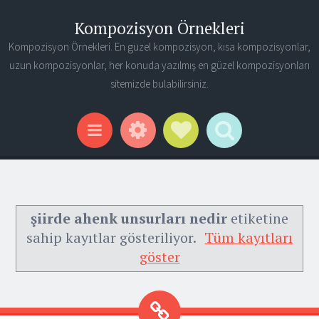
Kompozisyon Örnekleri
Kompozisyon Örnekleri. En güzel kompozisyon, kısa kompozisyonlar,
uzun kompozisyonlar, her konuda yazılmış en güzel kompozisyonları
sitemizde bulabilirsiniz.
Widgets
Social Links
Search
Menu
şiirde ahenk unsurları nedir
etiketine
sahip kayıtlar gösteriliyor.
Tüm kayıtları
göster