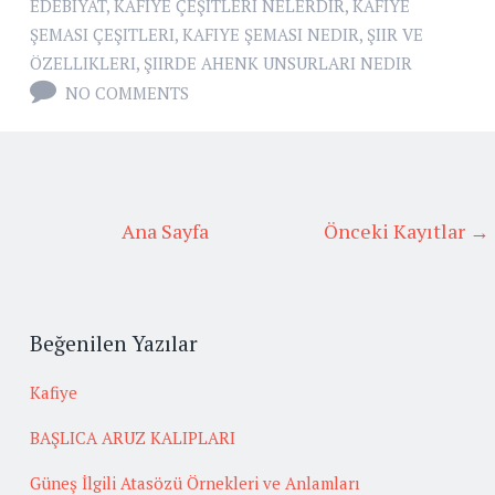
EDEBIYAT
,
KAFIYE ÇEŞITLERI NELERDIR
,
KAFIYE
ŞEMASI ÇEŞITLERI
,
KAFIYE ŞEMASI NEDIR
,
ŞIIR VE
ÖZELLIKLERI
,
ŞIIRDE AHENK UNSURLARI NEDIR
NO COMMENTS
Ana Sayfa
Önceki Kayıtlar →
Beğenilen Yazılar
Kafiye
BAŞLICA ARUZ KALIPLARI
Güneş İlgili Atasözü Örnekleri ve Anlamları