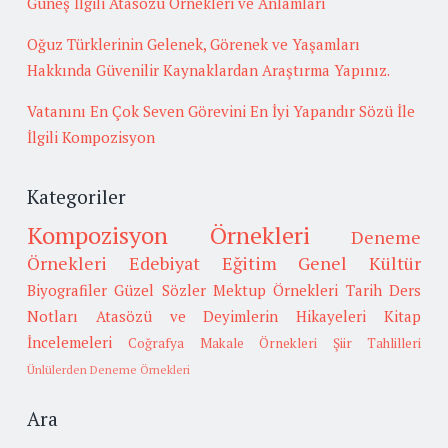
Güneş İlgili Atasözü Örnekleri ve Anlamları
Oğuz Türklerinin Gelenek, Görenek ve Yaşamları
Hakkında Güvenilir Kaynaklardan Araştırma Yapınız.
Vatanını En Çok Seven Görevini En İyi Yapandır Sözü İle
İlgili Kompozisyon
Kategoriler
Kompozisyon Örnekleri
Deneme
Örnekleri
Edebiyat
Eğitim
Genel Kültür
Biyografiler
Güzel Sözler
Mektup Örnekleri
Tarih
Ders
Notları
Atasözü ve Deyimlerin Hikayeleri
Kitap
İncelemeleri
Coğrafya
Makale Örnekleri
Şiir Tahlilleri
Ünlülerden Deneme Örnekleri
Ara