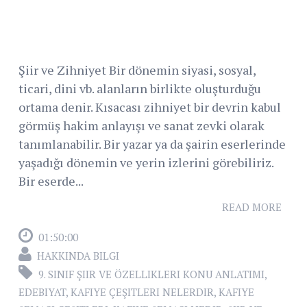
Şiir ve Zihniyet Bir dönemin siyasi, sosyal,
ticari, dini vb. alanların birlikte oluşturduğu
ortama denir. Kısacası zihniyet bir devrin kabul
görmüş hakim anlayışı ve sanat zevki olarak
tanımlanabilir. Bir yazar ya da şairin eserlerinde
yaşadığı dönemin ve yerin izlerini görebiliriz.
Bir eserde...
READ MORE
01:50:00
HAKKINDA BILGI
9. SINIF ŞIIR VE ÖZELLIKLERI KONU ANLATIMI
,
EDEBIYAT
,
KAFIYE ÇEŞITLERI NELERDIR
,
KAFIYE