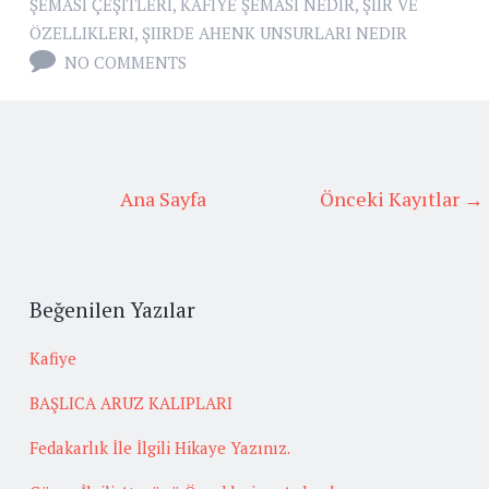
ŞEMASI ÇEŞITLERI
,
KAFIYE ŞEMASI NEDIR
,
ŞIIR VE
ÖZELLIKLERI
,
ŞIIRDE AHENK UNSURLARI NEDIR
NO COMMENTS
Ana Sayfa
Önceki Kayıtlar →
Beğenilen Yazılar
Kafiye
BAŞLICA ARUZ KALIPLARI
Fedakarlık İle İlgili Hikaye Yazınız.