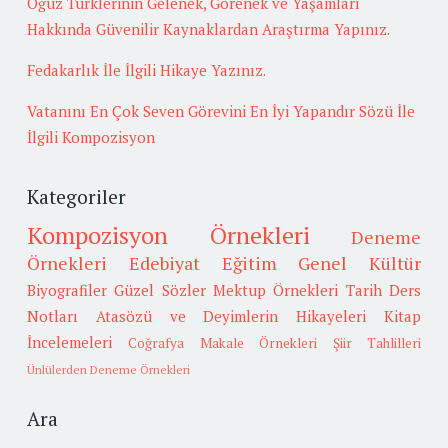
Oğuz Türklerinin Gelenek, Görenek ve Yaşamları
Hakkında Güvenilir Kaynaklardan Araştırma Yapınız.
Fedakarlık İle İlgili Hikaye Yazınız.
Vatanını En Çok Seven Görevini En İyi Yapandır Sözü İle
İlgili Kompozisyon
Kategoriler
Kompozisyon Örnekleri
Deneme
Örnekleri
Edebiyat
Eğitim
Genel Kültür
Biyografiler
Güzel Sözler
Mektup Örnekleri
Tarih
Ders
Notları
Atasözü ve Deyimlerin Hikayeleri
Kitap
İncelemeleri
Coğrafya
Makale Örnekleri
Şiir Tahlilleri
Ünlülerden Deneme Örnekleri
Ara