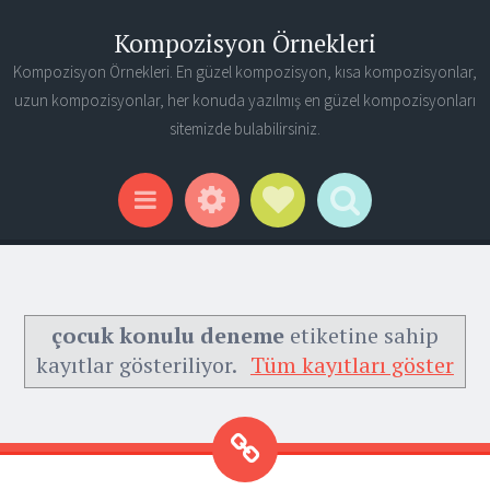
Kompozisyon Örnekleri
Kompozisyon Örnekleri. En güzel kompozisyon, kısa kompozisyonlar,
uzun kompozisyonlar, her konuda yazılmış en güzel kompozisyonları
sitemizde bulabilirsiniz.
Widgets
Social Links
Search
Menu
çocuk konulu deneme
etiketine sahip
kayıtlar gösteriliyor.
Tüm kayıtları göster