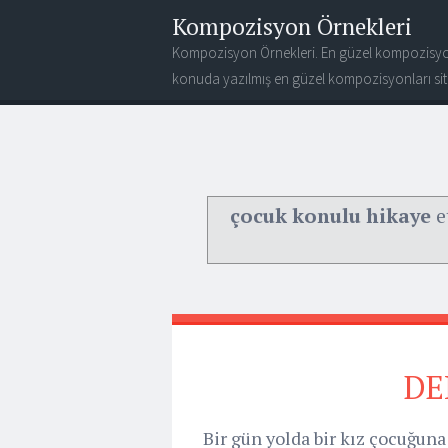
Kompozisyon Örnekleri
Kompozisyon Örnekleri. En güzel kompozisyo
konuda yazılmış en güzel kompozisyonları site
çocuk konulu hikaye
e
DE
Bir gün yolda bir kız çocuğuna 