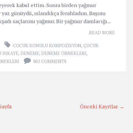
seyerek kabul ettim. Sonra birden yağmur
r yaz günüydü, ıslandıkça ferahladım. Başımı
şadı saçlarımı yağmur. Bir yağmur damlacığı...
READ MORE
COCUK KONULU KOMPOZISYON
,
ÇOCUK
 HIKAYE
,
DENEME
,
DENEME ÖRNEKLERI
,
NEKLERI
NO COMMENTS
Sayfa
Önceki Kayıtlar →