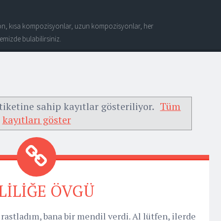
n, kısa kompozisyonlar, uzun kompozisyonlar, her
mizde bulabilirsiniz.
tiketine sahip kayıtlar gösteriliyor.
Tüm
kayıtları göster
LİLİĞE ÖVGÜ
rastladım, bana bir mendil verdi. Al lütfen, ilerde