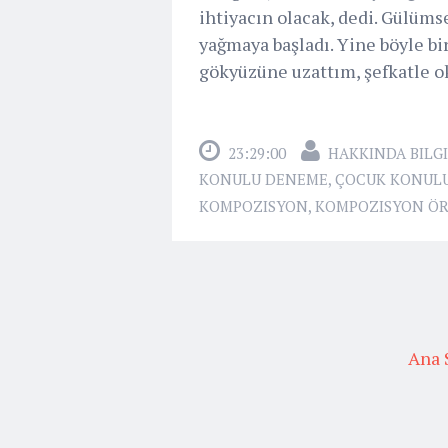
ihtiyacın olacak, dedi. Gülüm
yağmaya başladı. Yine böyle bi
gökyüzüne uzattım, şefkatle ok
23:29:00
HAKKINDA BILGI
KONULU DENEME
,
ÇOCUK KONULU
KOMPOZISYON
,
KOMPOZISYON ÖR
Ana 