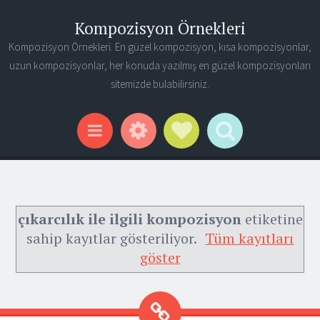
Kompozisyon Örnekleri
Kompozisyon Örnekleri. En güzel kompozisyon, kısa kompozisyonlar,
uzun kompozisyonlar, her konuda yazılmış en güzel kompozisyonları
sitemizde bulabilirsiniz.
Widgets
Social Links
Search
Menu
çıkarcılık ile ilgili kompozisyon
etiketine
sahip kayıtlar gösteriliyor.
Tüm kayıtları
göster