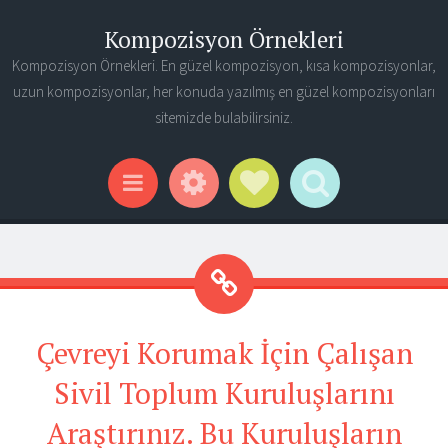
Kompozisyon Örnekleri
Kompozisyon Örnekleri. En güzel kompozisyon, kısa kompozisyonlar,
uzun kompozisyonlar, her konuda yazılmış en güzel kompozisyonları
sitemizde bulabilirsiniz.
Widgets
Social Links
Search
Menu
Çevreyi Korumak İçin Çalışan
Sivil Toplum Kuruluşlarını
Araştırınız. Bu Kuruluşların