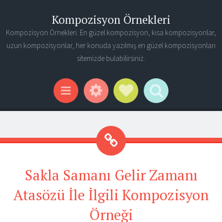
Kompozisyon Örnekleri
Kompozisyon Örnekleri. En güzel kompozisyon, kısa kompozisyonlar,
uzun kompozisyonlar, her konuda yazılmış en güzel kompozisyonları
sitemizde bulabilirsiniz.
Widgets
Social Links
Search
Menu
Sakla Samanı Gelir Zamanı
Atasözü İle İlgili Kompozisyon
Örneği