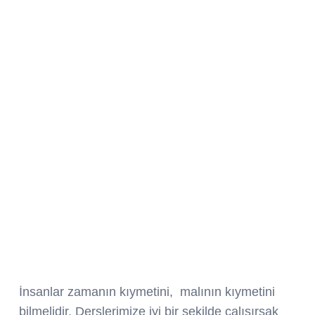
İnsanlar zamanın kıymetini, malının kıymetini
bilmelidir. Derslerimize iyi bir şekilde çalışırsak