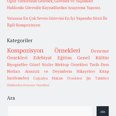
Oğuz Türklerinin Gelenek, Görenek ve Yaşamları
Hakkında Güvenilir Kaynaklardan Araştırma Yapınız.
Vatanını En Çok Seven Görevini En İyi Yapandır Sözü İle
İlgili Kompozisyon
Kategoriler
Kompozisyon Örnekleri
Deneme
Örnekleri
Edebiyat
Eğitim
Genel Kültür
Biyografiler
Güzel Sözler
Mektup Örnekleri
Tarih
Ders
Notları
Atasözü ve Deyimlerin Hikayeleri
Kitap
İncelemeleri
Coğrafya
Makale Örnekleri
Şiir Tahlilleri
Ünlülerden Deneme Örnekleri
Ara