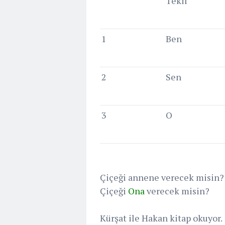
Tekil
1
Ben
2
Sen
3
O
Çiçeği annene verecek misin?
Çiçeği
Ona
verecek misin?
Kürşat ile Hakan kitap okuyor.