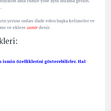
nmayalım ama cümle yine aynı anlama gelsin.
.
rin yerine onları ifade eden başka kelimeler ve
lime ve eklere
zamir
denir.
kleri:
n ismin özelliklerini gösterebilirler. Hal