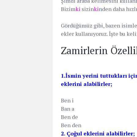
Şimdi araba kelimesini kulla
Bizim
ki
sizin
ki
nden daha hızlı
Gördüğümüz gibi, bazen isimle
ekler kullanıyoruz. İşte bu ke
Zamirlerin Özelli
1.İsmin yerini tuttukları içi
eklerini alabilirler;
Ben i
Ban a
Ben de
Ben den
2. Çoğul eklerini alabilirler;