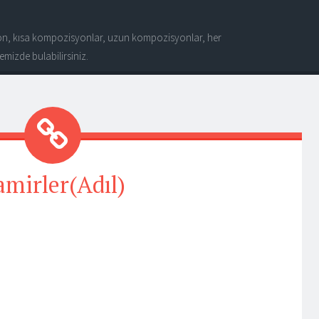
n, kısa kompozisyonlar, uzun kompozisyonlar, her
mizde bulabilirsiniz.
amirler(Adıl)