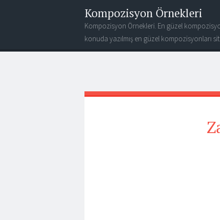
Kompozisyon Örnekleri
Kompozisyon Örnekleri. En güzel kompozisyo
konuda yazılmış en güzel kompozisyonları site
Z