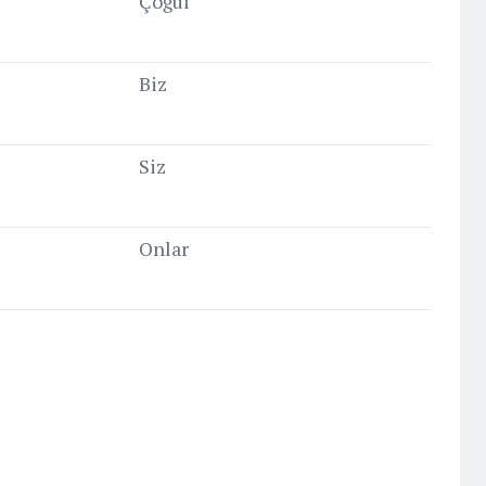
Çoğul
Biz
Siz
Onlar