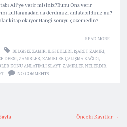
itabı Ali’ye verir misiniz?Bunu Ona verir
rini kullanmadan da derdimizi anlatabildiniz mi?
Onlar kitap okuyor.Hangi soruyu çözemedin?
READ MORE
BELGISIZ ZAMIR
,
ILGI EKLERI
,
IŞARET ZAMIRI
,
E DERSI
,
ZAMIRLER
,
ZAMIRLER ÇALIŞMA KAĞIDI
,
RLER KONU ANLATIMLI SLAYT
,
ZAMIRLER NELERDIR
,
YT
NO COMMENTS
Sayfa
Önceki Kayıtlar →