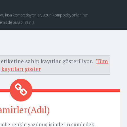
n, kısa kompozisyonlar, uzun kompozisyonlar, her
mizde bulabilirsiniz.
etiketine sahip kayıtlar gösteriliyor.
Tüm
kayıtları göster
amirler(Adıl)
embe renkle yazılmış isimlerin cümledeki