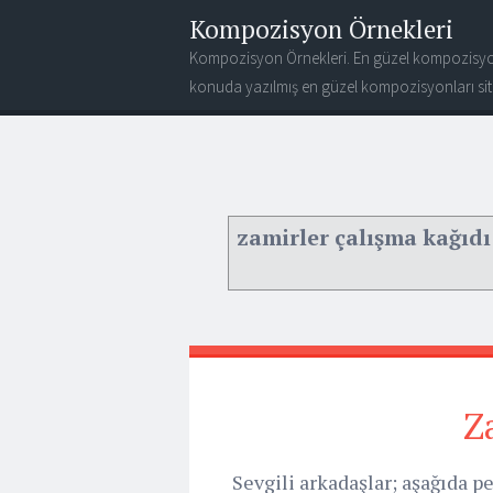
Kompozisyon Örnekleri
Kompozisyon Örnekleri. En güzel kompozisyo
konuda yazılmış en güzel kompozisyonları site
zamirler çalışma kağıdı
Z
Sevgili arkadaşlar; aşağıda p