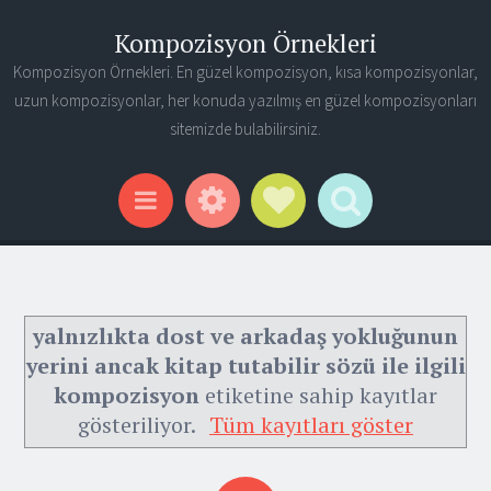
Kompozisyon Örnekleri
Kompozisyon Örnekleri. En güzel kompozisyon, kısa kompozisyonlar,
uzun kompozisyonlar, her konuda yazılmış en güzel kompozisyonları
sitemizde bulabilirsiniz.
Widgets
Social Links
Search
Menu
yalnızlıkta dost ve arkadaş yokluğunun
yerini ancak kitap tutabilir sözü ile ilgili
kompozisyon
etiketine sahip kayıtlar
gösteriliyor.
Tüm kayıtları göster