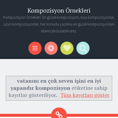
Kompozisyon Örnekleri
Kompozisyon Örnekleri. En güzel kompozisyon, kısa kompozisyonlar,
uzun kompozisyonlar, her konuda yazılmış en güzel kompozisyonları
sitemizde bulabilirsiniz.
Widgets
Social Links
Search
Menu
vatanını en çok seven işini en iyi
yapandır kompozisyon
etiketine sahip
kayıtlar gösteriliyor.
Tüm kayıtları göster