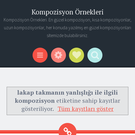
Kompozisyon Örnekleri
Kompozisyon Örnekleri. En güzel kompozisyon, kısa kompozisyonlar,
uzun kompozisyonlar, her konuda yazılmış en güzel kompozisyonları
sitemizde bulabilirsiniz.
Widgets
Social Links
Search
Menu
lakap takmanın yanlışlığı ile ilgili
kompozisyon
etiketine sahip kayıtlar
gösteriliyor.
Tüm kayıtları göster