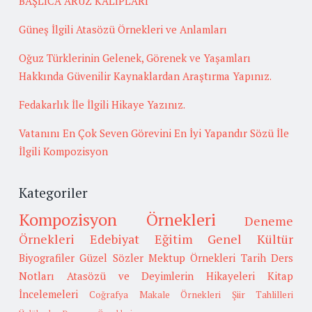
BAŞLICA ARUZ KALIPLARI
Güneş İlgili Atasözü Örnekleri ve Anlamları
Oğuz Türklerinin Gelenek, Görenek ve Yaşamları
Hakkında Güvenilir Kaynaklardan Araştırma Yapınız.
Fedakarlık İle İlgili Hikaye Yazınız.
Vatanını En Çok Seven Görevini En İyi Yapandır Sözü İle
İlgili Kompozisyon
Kategoriler
Kompozisyon Örnekleri
Deneme
Örnekleri
Edebiyat
Eğitim
Genel Kültür
Biyografiler
Güzel Sözler
Mektup Örnekleri
Tarih
Ders
Notları
Atasözü ve Deyimlerin Hikayeleri
Kitap
İncelemeleri
Coğrafya
Makale Örnekleri
Şiir Tahlilleri