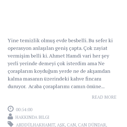
Yine temizlik olmuş evde besbelli. Bu sefer ki
operasyon anlaşılan geniş çapta. Çok zayiat
vermişim belli ki. Ahmet Hamdi vari her şey
yerli yerinde demeyi çok isterdim ama Ne
çoraplarım koyduğum yerde ne de akşamdan
kalma masanın üzerindeki kahve fincanı
duruyor. Acaba çoraplarımı camın önüne...
READ MORE
00:54:00
HAKKINDA BILGI
ABDDÜLHAKHAMIT
,
AŞK
,
CAN
,
CAN DÜNDAR
,