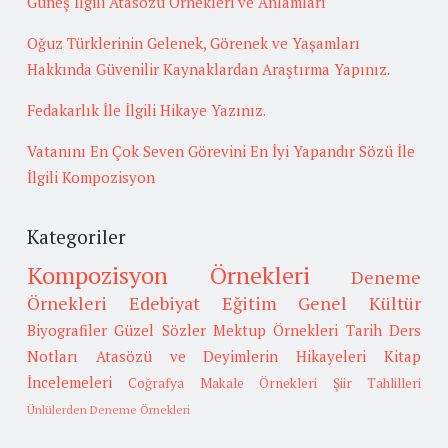
Güneş İlgili Atasözü Örnekleri ve Anlamları
Oğuz Türklerinin Gelenek, Görenek ve Yaşamları
Hakkında Güvenilir Kaynaklardan Araştırma Yapınız.
Fedakarlık İle İlgili Hikaye Yazınız.
Vatanını En Çok Seven Görevini En İyi Yapandır Sözü İle
İlgili Kompozisyon
Kategoriler
Kompozisyon Örnekleri
Deneme
Örnekleri
Edebiyat
Eğitim
Genel Kültür
Biyografiler
Güzel Sözler
Mektup Örnekleri
Tarih
Ders
Notları
Atasözü ve Deyimlerin Hikayeleri
Kitap
İncelemeleri
Coğrafya
Makale Örnekleri
Şiir Tahlilleri
Ünlülerden Deneme Örnekleri