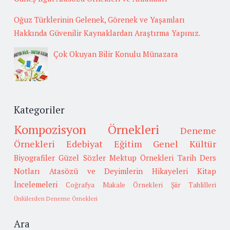
Oğuz Türklerinin Gelenek, Görenek ve Yaşamları
Hakkında Güvenilir Kaynaklardan Araştırma Yapınız.
Çok Okuyan Bilir Konulu Münazara
Kategoriler
Kompozisyon Örnekleri
Deneme
Örnekleri
Edebiyat
Eğitim
Genel Kültür
Biyografiler
Güzel Sözler
Mektup Örnekleri
Tarih
Ders
Notları
Atasözü ve Deyimlerin Hikayeleri
Kitap
İncelemeleri
Coğrafya
Makale Örnekleri
Şiir Tahlilleri
Ünlülerden Deneme Örnekleri
Ara