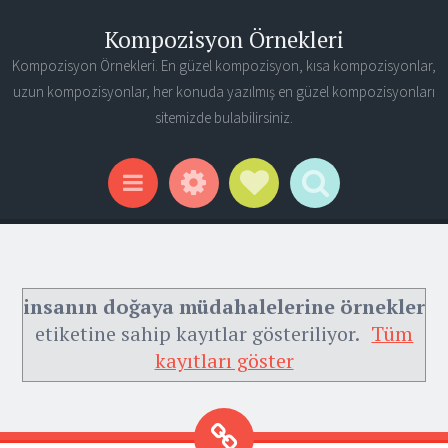
Kompozisyon Örnekleri
Kompozisyon Örnekleri. En güzel kompozisyon, kısa kompozisyonlar,
uzun kompozisyonlar, her konuda yazılmış en güzel kompozisyonları
sitemizde bulabilirsiniz.
Widgets
Social Links
Search
Menu
insanın doğaya müdahalelerine örnekler
etiketine sahip kayıtlar gösteriliyor.
Tüm
kayıtları göster