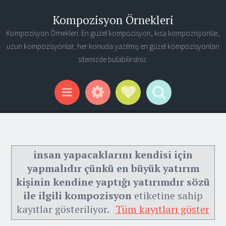
Kompozisyon Örnekleri
Kompozisyon Örnekleri. En güzel kompozisyon, kısa kompozisyonlar,
uzun kompozisyonlar, her konuda yazılmış en güzel kompozisyonları
sitemizde bulabilirsiniz.
Widgets
Social Links
Search
Menu
insan yapacaklarını kendisi için
yapmalıdır çünkü en büyük yatırım
kişinin kendine yaptığı yatırımdır sözü
ile ilgili kompozisyon
etiketine sahip
kayıtlar gösteriliyor.
Tüm kayıtları göster