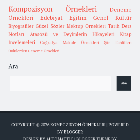
Kompozisyon Örnekleri
Deneme
Örnekleri
Edebiyat
Eğitim
Genel Kültür
Biyografiler
Güzel Sözler
Mektup Örnekleri
Tarih
Ders
Notları
Atasözü ve Deyimlerin Hikayeleri
Kitap
İncelemeleri
Coğrafya
Makale Örnekleri
Şiir Tahlilleri
Ünlülerden Deneme Örnekleri
Ara
COPYRIGHT ©
2026
KOMPOZISYON ÖRNEKLERI
| POWERED
BY
BLOGGER
DESIGN BY
AUTOMATTIC
| BLOGGER THEME BY