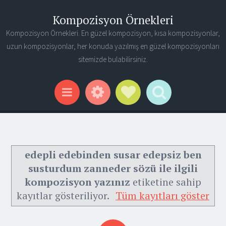
Kompozisyon Örnekleri
Kompozisyon Örnekleri. En güzel kompozisyon, kısa kompozisyonlar,
uzun kompozisyonlar, her konuda yazılmış en güzel kompozisyonları
sitemizde bulabilirsiniz.
Widgets
Social Links
Search
Menu
edepli edebinden susar edepsiz ben
susturdum zanneder sözü ile ilgili
kompozisyon yazınız
etiketine sahip
kayıtlar gösteriliyor.
Tüm kayıtları göster