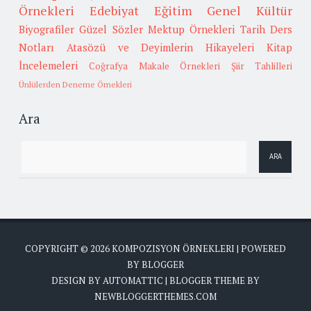
Örnekleri
Edebiyat
Eğitim
Genel Kültür
Biyografiler
Güzel Sözler
Mektup Örnekleri
Tarih
Ders
Notları
Atasözü ve Deyimlerin Hikayeleri
Kitap
İncelemeleri
Coğrafya
Makale Örnekleri
Şiir Tahlilleri
Ünlülerden Deneme Örnekleri
Ara
COPYRIGHT ©
2026
KOMPOZISYON ÖRNEKLERI
| POWERED
BY
BLOGGER
DESIGN BY
AUTOMATTIC
| BLOGGER THEME BY
NEWBLOGGERTHEMES.COM