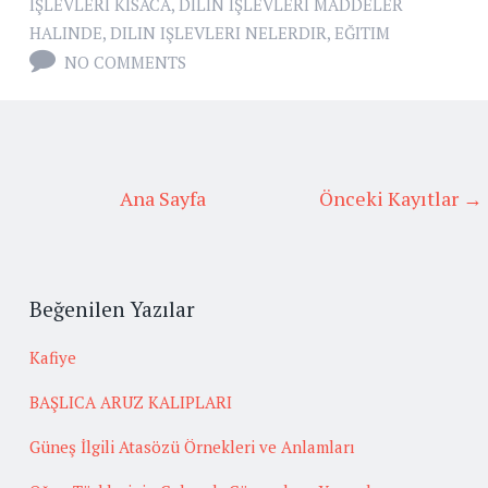
IŞLEVLERI KISACA
,
DILIN IŞLEVLERI MADDELER
HALINDE
,
DILIN IŞLEVLERI NELERDIR
,
EĞITIM
NO COMMENTS
Ana Sayfa
Önceki Kayıtlar →
Beğenilen Yazılar
Kafiye
BAŞLICA ARUZ KALIPLARI
Güneş İlgili Atasözü Örnekleri ve Anlamları