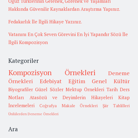
Oğuz Türklerinin Gelenek, Görenek ve Yaşamları
Hakkında Güvenilir Kaynaklardan Araştırma Yapınız.
Fedakarlık İle İlgili Hikaye Yazınız.
Vatanını En Çok Seven Görevini En İyi Yapandır Sözü İle
İlgili Kompozisyon
Kategoriler
Kompozisyon Örnekleri
Deneme
Örnekleri
Edebiyat
Eğitim
Genel Kültür
Biyografiler
Güzel Sözler
Mektup Örnekleri
Tarih
Ders
Notları
Atasözü ve Deyimlerin Hikayeleri
Kitap
İncelemeleri
Coğrafya
Makale Örnekleri
Şiir Tahlilleri
Ünlülerden Deneme Örnekleri
Ara