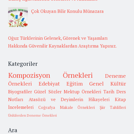
Çok Okuyan Bilir Konulu Münazara
Oğuz Türklerinin Gelenek, Görenek ve Yaşamları
Hakkında Güvenilir Kaynaklardan Araştırma Yapınız.
Kategoriler
Kompozisyon Örnekleri
Deneme
Örnekleri
Edebiyat
Eğitim
Genel Kültür
Biyografiler
Güzel Sözler
Mektup Örnekleri
Tarih
Ders
Notları
Atasözü ve Deyimlerin Hikayeleri
Kitap
İncelemeleri
Coğrafya
Makale Örnekleri
Şiir Tahlilleri
Ünlülerden Deneme Örnekleri
Ara