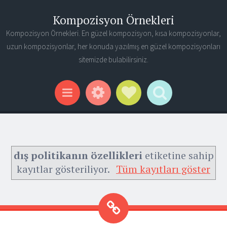
Kompozisyon Örnekleri
Kompozisyon Örnekleri. En güzel kompozisyon, kısa kompozisyonlar,
uzun kompozisyonlar, her konuda yazılmış en güzel kompozisyonları
sitemizde bulabilirsiniz.
Widgets
Social Links
Search
Menu
dış politikanın özellikleri
etiketine sahip
kayıtlar gösteriliyor.
Tüm kayıtları göster