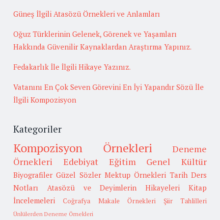
Güneş İlgili Atasözü Örnekleri ve Anlamları
Oğuz Türklerinin Gelenek, Görenek ve Yaşamları
Hakkında Güvenilir Kaynaklardan Araştırma Yapınız.
Fedakarlık İle İlgili Hikaye Yazınız.
Vatanını En Çok Seven Görevini En İyi Yapandır Sözü İle
İlgili Kompozisyon
Kategoriler
Kompozisyon Örnekleri
Deneme
Örnekleri
Edebiyat
Eğitim
Genel Kültür
Biyografiler
Güzel Sözler
Mektup Örnekleri
Tarih
Ders
Notları
Atasözü ve Deyimlerin Hikayeleri
Kitap
İncelemeleri
Coğrafya
Makale Örnekleri
Şiir Tahlilleri
Ünlülerden Deneme Örnekleri