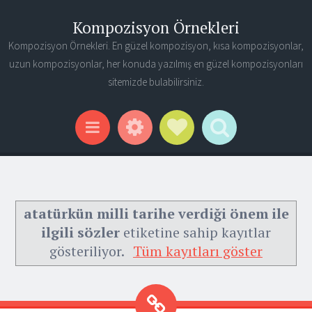
Kompozisyon Örnekleri
Kompozisyon Örnekleri. En güzel kompozisyon, kısa kompozisyonlar,
uzun kompozisyonlar, her konuda yazılmış en güzel kompozisyonları
sitemizde bulabilirsiniz.
Widgets
Social Links
Search
Menu
atatürkün milli tarihe verdiği önem ile
ilgili sözler
etiketine sahip kayıtlar
gösteriliyor.
Tüm kayıtları göster