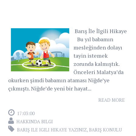
Barış İle İlgili Hikaye
Bu yıl babamın
mesleğinden dolayı
tayin istemek
zorunda kalmıştık.
Önceleri Malatya’da
okurken şimdi babamın ataması Niğde’ye
çıkmıştı. Niğde’de yeni bir hayat...
READ MORE
17:03:00
HAKKINDA BILGI
BARIŞ ILE IGILI HIKAYE YAZINIZ
,
BARIŞ KONULU