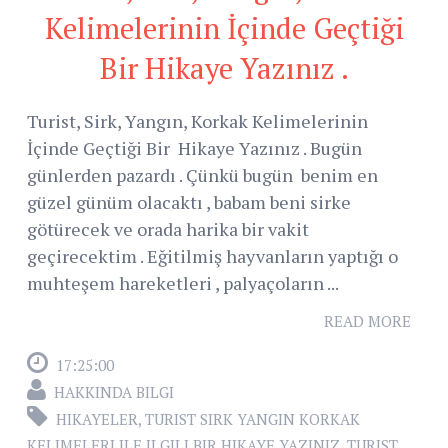
Kelimelerinin İçinde Geçtiği
Bir Hikaye Yazınız .
Turist, Sirk, Yangın, Korkak Kelimelerinin
İçinde Geçtiği Bir Hikaye Yazınız . Bugün
günlerden pazardı . Çünkü bugün benim en
güzel günüm olacaktı , babam beni sirke
götürecek ve orada harika bir vakit
geçirecektim . Eğitilmiş hayvanların yaptığı o
muhteşem hareketleri , palyaçoların ...
READ MORE
17:25:00
HAKKINDA BILGI
HIKAYELER
,
TURIST SIRK YANGIN KORKAK
KELIMELERI ILE ILGILI BIR HIKAYE YAZINIZ
,
TURIST