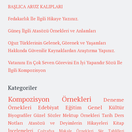
BAŞLICA ARUZ KALIPLARI
Fedakarlık İle İlgili Hikaye Yazınız.
Güneş İlgili Atasözü Örnekleri ve Anlamları
Oğuz Türklerinin Gelenek, Görenek ve Yaşamları
Hakkında Güvenilir Kaynaklardan Araştırma Yapınız.
Vatanını En Çok Seven Görevini En İyi Yapandır Sözü İle
İlgili Kompozisyon
Kategoriler
Kompozisyon Örnekleri
Deneme
Örnekleri
Edebiyat
Eğitim
Genel Kültür
Biyografiler
Güzel Sözler
Mektup Örnekleri
Tarih
Ders
Notları
Atasözü ve Deyimlerin Hikayeleri
Kitap
İncelemeleri
Coğrafya
Makale Örnekleri
Şiir Tahlilleri