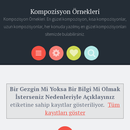
Kompozisyon Örnekleri
Kompozisyon Örnekleri. En güzel kompozisyon, kısa kompozisyonlar,
uzun kompozisyonlar, her konuda yazılmış en güzel kompozisyonları
sitemizde bulabilirsiniz.
Widgets
Social Links
Search
Menu
Bir Gezgin Mi Yoksa Bir Bilgi Mi Olmak
İsterseniz Nedenleriyle Açıklayınız
etiketine sahip kayıtlar gösteriliyor.
Tüm
kayıtları göster