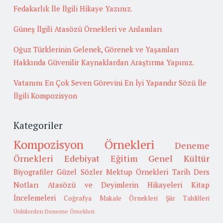
Fedakarlık İle İlgili Hikaye Yazınız.
Güneş İlgili Atasözü Örnekleri ve Anlamları
Oğuz Türklerinin Gelenek, Görenek ve Yaşamları
Hakkında Güvenilir Kaynaklardan Araştırma Yapınız.
Vatanını En Çok Seven Görevini En İyi Yapandır Sözü İle
İlgili Kompozisyon
Kategoriler
Kompozisyon Örnekleri
Deneme
Örnekleri
Edebiyat
Eğitim
Genel Kültür
Biyografiler
Güzel Sözler
Mektup Örnekleri
Tarih
Ders
Notları
Atasözü ve Deyimlerin Hikayeleri
Kitap
İncelemeleri
Coğrafya
Makale Örnekleri
Şiir Tahlilleri
Ünlülerden Deneme Örnekleri