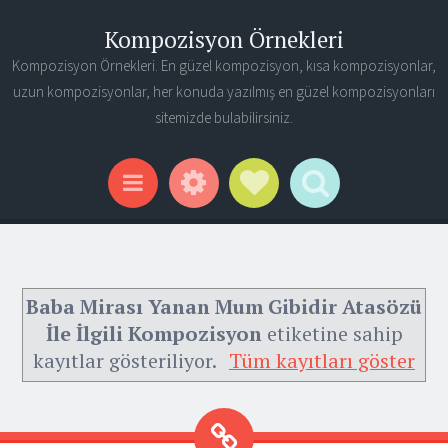
Kompozisyon Örnekleri
Kompozisyon Örnekleri. En güzel kompozisyon, kısa kompozisyonlar,
uzun kompozisyonlar, her konuda yazılmış en güzel kompozisyonları
sitemizde bulabilirsiniz.
Widgets
Social Links
Search
Menu
Baba Mirası Yanan Mum Gibidir Atasözü
İle İlgili Kompozisyon
etiketine sahip
kayıtlar gösteriliyor.
Tüm kayıtları göster