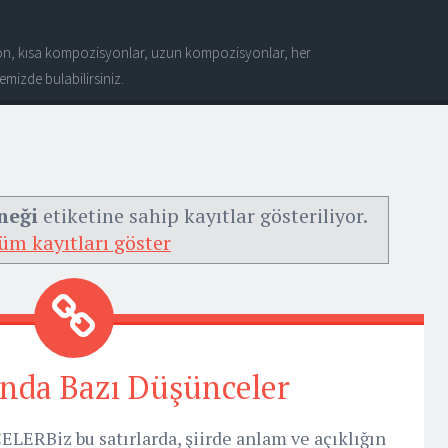
n, kısa kompozisyonlar, uzun kompozisyonlar, her
mizde bulabilirsiniz.
neği
etiketine sahip kayıtlar gösteriliyor.
üm kayıtları göster
ında Bazı Düşünceler
RBiz bu satırlarda, şiirde anlam ve açıklığın