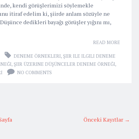
inde, kendi görüşlerimizi söylemekle
u itiraf edelim ki, şiirde anlam sözüyle ne
Düşünce dedikleri bayağı görüşler yığını mı,
READ MORE
DENEME ÖRNEKLERI
,
ŞIIR ILE ILGILI DENEME
RNEĞI
,
ŞIIR ÜZERINE DÜŞÜNCELER DENEME ÖRNEĞI
,
I
NO COMMENTS
Sayfa
Önceki Kayıtlar →