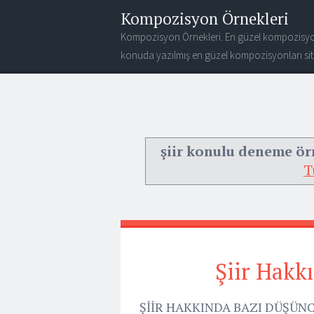
Kompozisyon Örnekleri
Kompozisyon Örnekleri. En güzel kompozisyo
konuda yazılmış en güzel kompozisyonları site
şiir konulu deneme ör
T
Şiir Hakk
ŞİİR HAKKINDA BAZI DÜŞÜNCELE