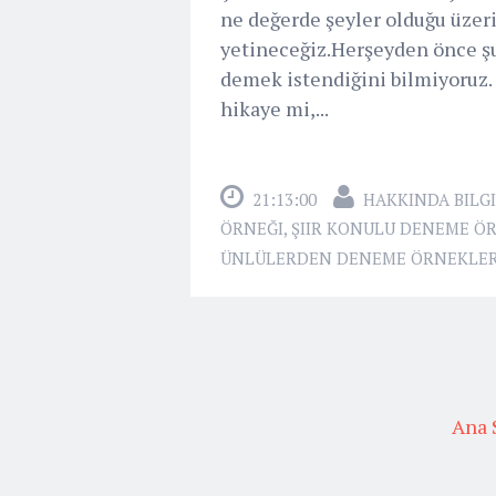
ne değerde şeyler olduğu üzer
yetineceğiz.Herşeyden önce şun
demek istendiğini bilmiyoruz. 
hikaye mi,...
21:13:00
HAKKINDA BILGI
ÖRNEĞI
,
ŞIIR KONULU DENEME Ö
ÜNLÜLERDEN DENEME ÖRNEKLER
Ana 