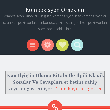
Kompozisyon Örnekleri
Kompozisyon Örnekleri. En güzel kompozisyon, kısa kompozisyonlar,
uzun kompozisyonlar, her konuda yazılmış en güzel kompozisyonları
sitemizde bulabilirsiniz.
Widgets
Social Links
Search
Menu
İvan İlyiç’in Ölümü Kitabı İle İlgili Klasik
Sorular Ve Cevapları
etiketine sahip
kayıtlar gösteriliyor.
Tüm kayıtları göster