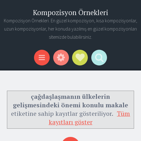
Kompozisyon Örnekleri
Kompozisyon Örnekleri. En güzel kompozisyon, kısa kompozisyonlar,
uzun kompozisyonlar, her konuda yazılmış en güzel kompozisyonları
sitemizde bulabilirsiniz.
Widgets
Social Links
Search
Menu
çağdaşlaşmanın ülkelerin
gelişmesindeki önemi konulu makale
etiketine sahip kayıtlar gösteriliyor.
Tüm
kayıtları göster