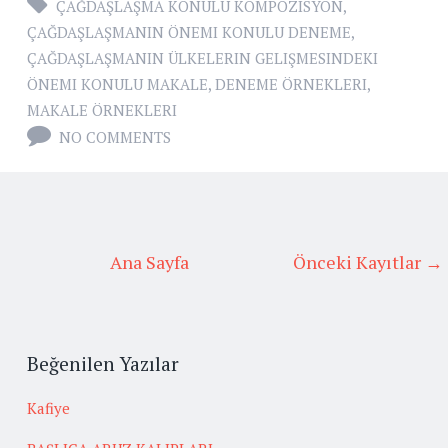
ÇAĞDAŞLAŞMA KONULU KOMPOZISYON
,
ÇAĞDAŞLAŞMANIN ÖNEMI KONULU DENEME
,
ÇAĞDAŞLAŞMANIN ÜLKELERIN GELIŞMESINDEKI
ÖNEMI KONULU MAKALE
,
DENEME ÖRNEKLERI
,
MAKALE ÖRNEKLERI
NO COMMENTS
Ana Sayfa
Önceki Kayıtlar →
Beğenilen Yazılar
Kafiye