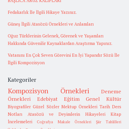
BAŞLICA ARUZ KALIPLARI
Fedakarlık İle İlgili Hikaye Yazınız.
Güneş İlgili Atasözü Örnekleri ve Anlamları
Oğuz Türklerinin Gelenek, Görenek ve Yaşamları
Hakkında Güvenilir Kaynaklardan Araştırma Yapınız.
Vatanını En Çok Seven Görevini En İyi Yapandır Sözü İle
İlgili Kompozisyon
Kategoriler
Kompozisyon Örnekleri
Deneme
Örnekleri
Edebiyat
Eğitim
Genel Kültür
Biyografiler
Güzel Sözler
Mektup Örnekleri
Tarih
Ders
Notları
Atasözü ve Deyimlerin Hikayeleri
Kitap
İncelemeleri
Coğrafya
Makale Örnekleri
Şiir Tahlilleri