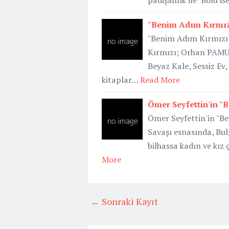
padişahlık ile Bolu is
"Benim Adım Kırmı
"Benim Adım Kırmızı
Kırmızı; Orhan PAMUK
Beyaz Kale, Sessiz Ev
kitaplar…
Read More
Ömer Seyfettin'in "B
Ömer Seyfettin'in "B
Savaşı esnasında, Bul
bilhassa kadın ve kız
More
← Sonraki Kayıt