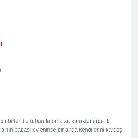
i
i
r birleri ile taban tabana zıt karakterlerde iki
ora'nın babası evlenince bir anda kendilerini kardeş