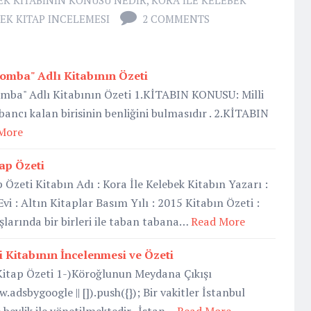
EK KITABININ KONUSU NEDIR
,
KORA ILE KELEBEK
EK KITAP INCELEMESI
2 COMMENTS
Bomba" Adlı Kitabının Özeti
omba" Adlı Kitabının Özeti 1.KİTABIN KONUSU: Milli
bancı kalan birisinin benliğini bulmasıdır . 2.KİTABIN
More
tap Özeti
 Özeti Kitabın Adı : Kora İle Kelebek Kitabın Yazarı :
i : Altın Kitaplar Basım Yılı : 2015 Kitabın Özeti :
şlarında bir birleri ile taban tabana…
Read More
 Kitabının İncelenmesi ve Özeti
Kitap Özeti 1-)Köroğlunun Meydana Çıkışı
adsbygoogle || []).push({}); Bir vakitler İstanbul