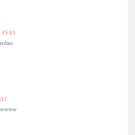
 15:15
urdan
:17
awwwww