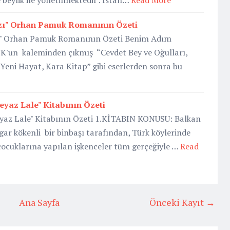
e beylik ile yönetilmektedir . İstan…
Read More
zı" Orhan Pamuk Romanının Özeti
" Orhan Pamuk Romanının Özeti Benim Adım
'un kaleminden çıkmış “Cevdet Bey ve Oğulları,
, Yeni Hayat, Kara Kitap” gibi eserlerden sonra bu
eyaz Lale" Kitabının Özeti
eyaz Lale" Kitabının Özeti 1.KİTABIN KONUSU: Balkan
gar kökenli bir binbaşı tarafından, Türk köylerinde
 çocuklarına yapılan işkenceler tüm gerçeğiyle …
Read
Ana Sayfa
Önceki Kayıt →