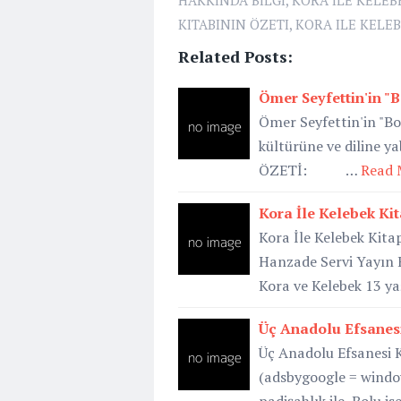
HAKKINDA BILGI
,
KORA ILE KELEB
KITABININ ÖZETI
,
KORA ILE KELEB
Related Posts:
Ömer Seyfettin'in "
Ömer Seyfettin'in "B
kültürüne ve diline ya
ÖZETİ: …
Read 
Kora İle Kelebek Ki
Kora İle Kelebek Kitap
Hanzade Servi Yayın Ev
Kora ve Kelebek 13 ya
Üç Anadolu Efsanesi
Üç Anadolu Efsanesi 
(adsbygoogle = window.