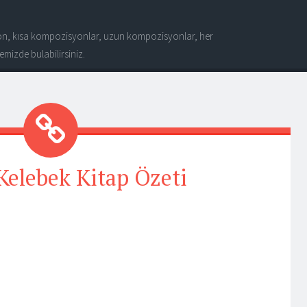
n, kısa kompozisyonlar, uzun kompozisyonlar, her
mizde bulabilirsiniz.
 Kelebek Kitap Özeti