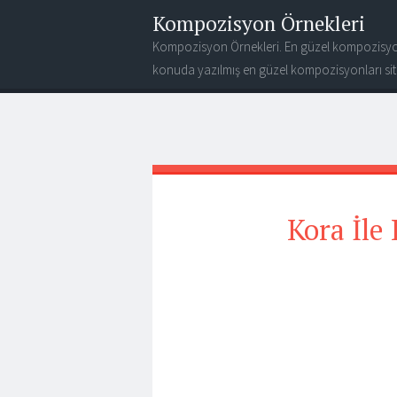
Kompozisyon Örnekleri
Kompozisyon Örnekleri. En güzel kompozisyo
konuda yazılmış en güzel kompozisyonları site
Kora İle