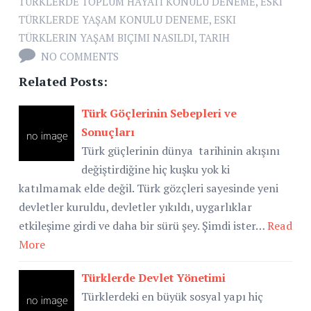
TÜRKLERDE TOPLUM HAYATI KONULU DENEME
,
ESKI
TÜRKLERDE YAŞAM KONULU DENEME
,
ESKI
TÜRKLERIN YAŞAM BIÇIMI NASILDI
,
TARIH
NO COMMENTS
Related Posts:
Türk Göçlerinin Sebepleri ve
Sonuçları
Türk güçlerinin dünya tarihinin akışını
değiştirdiğine hiç kuşku yok ki
katılmamak elde değil. Türk gözçleri sayesinde yeni
devletler kuruldu, devletler yıkıldı, uygarlıklar
etkileşime girdi ve daha bir sürü şey. Şimdi ister…
Read
More
Türklerde Devlet Yönetimi
Türklerdeki en büyük sosyal yapı hiç