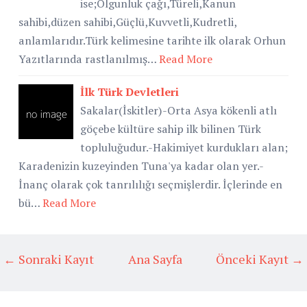
ise;Olgunluk çağı,Türeli,Kanun
sahibi,düzen sahibi,Güçlü,Kuvvetli,Kudretli,
anlamlarıdır.Türk kelimesine tarihte ilk olarak Orhun
Yazıtlarında rastlanılmış…
Read More
İlk Türk Devletleri
Sakalar(İskitler)-Orta Asya kökenli atlı
göçebe kültüre sahip ilk bilinen Türk
topluluğudur.-Hakimiyet kurdukları alan;
Karadenizin kuzeyinden Tuna'ya kadar olan yer.-
İnanç olarak çok tanrılılığı seçmişlerdir. İçlerinde en
bü…
Read More
← Sonraki Kayıt
Ana Sayfa
Önceki Kayıt →