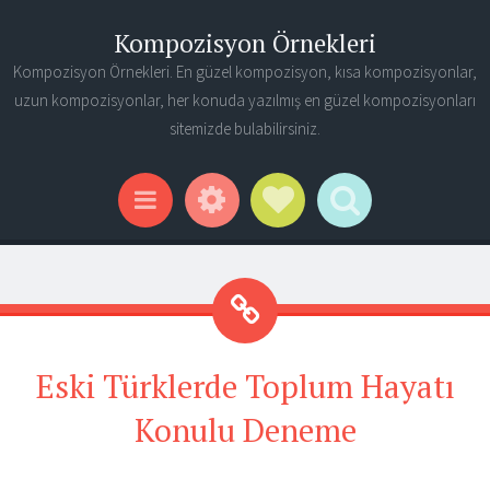
Kompozisyon Örnekleri
Kompozisyon Örnekleri. En güzel kompozisyon, kısa kompozisyonlar,
uzun kompozisyonlar, her konuda yazılmış en güzel kompozisyonları
sitemizde bulabilirsiniz.
Widgets
Social Links
Search
Menu
Eski Türklerde Toplum Hayatı
Konulu Deneme