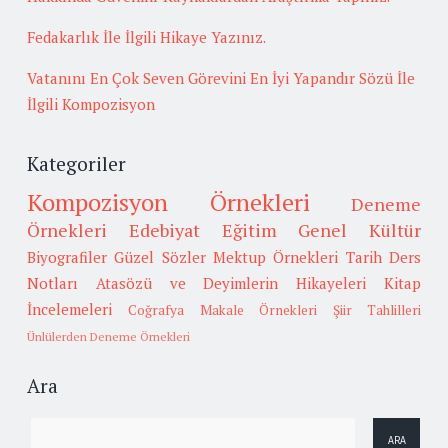
Fedakarlık İle İlgili Hikaye Yazınız.
Vatanını En Çok Seven Görevini En İyi Yapandır Sözü İle
İlgili Kompozisyon
Kategoriler
Kompozisyon Örnekleri
Deneme
Örnekleri
Edebiyat
Eğitim
Genel Kültür
Biyografiler
Güzel Sözler
Mektup Örnekleri
Tarih
Ders
Notları
Atasözü ve Deyimlerin Hikayeleri
Kitap
İncelemeleri
Coğrafya
Makale Örnekleri
Şiir Tahlilleri
Ünlülerden Deneme Örnekleri
Ara