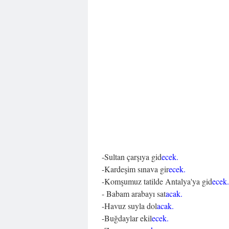
-Sultan çarşıya gid
ecek.
-Kardeşim sınava gir
ecek.
-Komşumuz tatilde Antalya'ya gid
ecek.
- Babam arabayı sat
acak.
-Havuz suyla dol
acak.
-Buğdaylar ekil
ecek.