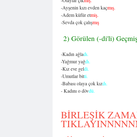
-Olaylar çık
mış.
-Ayşenin kızı evden kaç
mış.
-Adem küfür et
miş.
-Sevda çok çalış
mış
2) Görülen (-di'li) Geçmi
-Kadın ağla
dı.
-Yağmur yağ
dı.
-Kız eve gel
di.
-Umutlar bit
ti.
-Babası olaya çok kız
dı.
- Kadını o döv
dü.
BİRLEŞİK ZAMAN
TIKLAYINNNNN