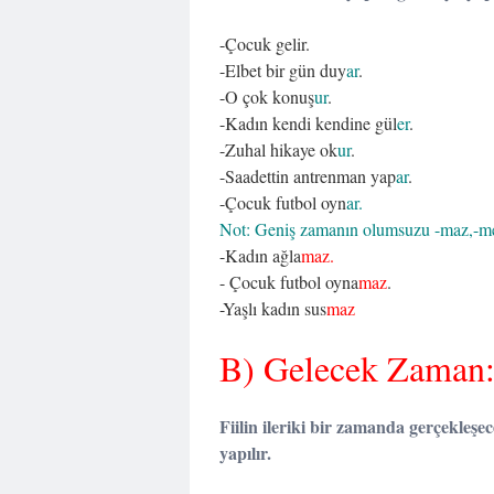
-Çocuk gelir.
-Elbet bir gün duy
ar
.
-O çok konuş
ur
.
-Kadın kendi kendine gül
er
.
-Zuhal hikaye ok
ur
.
-Saadettin antrenman yap
ar
.
-Çocuk futbol oyn
ar.
Not: Geniş zamanın olumsuzu -maz,-mez
-Kadın ağla
maz.
- Çocuk futbol oyna
maz
.
-Yaşlı kadın sus
maz
B) Gelecek Zaman
Fiilin ileriki bir zamanda gerçekleşece
yapılır.