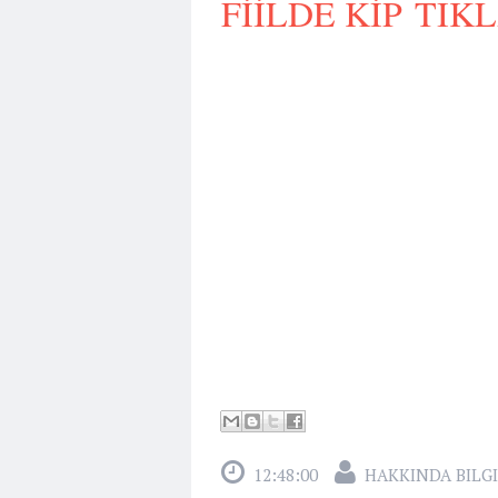
FİİLDE KİP T
12:48:00
HAKKINDA BILGI