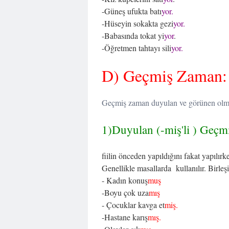
-Güneş ufukta batı
yor.
-Hüseyin sokakta gezi
yor.
-Babasında tokat yi
yor
.
-Öğretmen tahtayı sili
yor.
D) Geçmiş Zaman:
Geçmiş zaman duyulan ve görünen olmak
1)Duyulan (-miş'li ) Geçm
fiilin önceden yapıldığını fakat yapılı
Genellikle masallarda kullanılır. Birleşi
- Kadın konuş
muş
-Boyu çok uza
mış
- Çocuklar kavga et
miş.
-Hastane karış
mış.