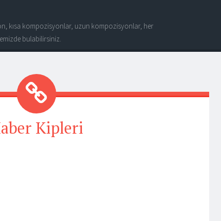
n, kısa kompozisyonlar, uzun kompozisyonlar, her
mizde bulabilirsiniz.
aber Kipleri