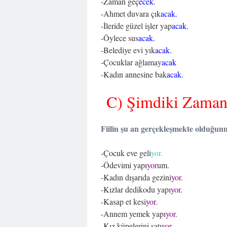
-Zaman geç
ecek
.
-Ahmet duvara çık
acak.
-İleride güzel işler yap
acak.
-Öylece sus
acak.
-Belediye evi yık
acak.
-Çocuklar ağlamay
acak
-Kadın annesine bak
acak.
C) Şimdiki Zaman
Fiilin şu an gerçekleşmekte olduğunu 
-Çocuk eve geli
yor.
-Ödevimi yapı
yor
um.
-Kadın dışarıda gezini
yor.
-Kızlar dedikodu yapı
yor.
-Kasap et kesi
yor
.
-Annem yemek yap
ıyor
.
-Kız küpelerini satı
yor
.