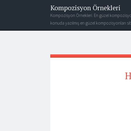
Kompozisyon Örnekleri
Kompozisyon Örnekleri. En güzel kompozisyo
konuda yazılmış en güzel kompozisyonları site
H