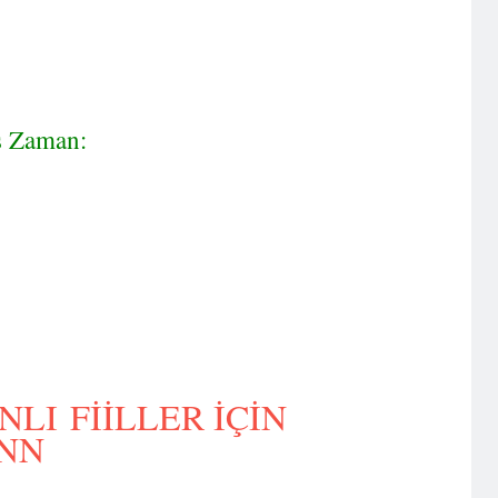
ş Zaman:
LI FİİLLER İÇİN
NN