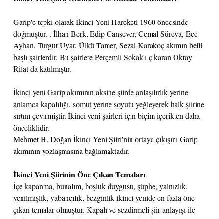
Garip'e tepki olarak İkinci Yeni Hareketi 1960 öncesinde
doğmuştur. . İlhan Berk, Edip Cansever, Cemal Süreya, Ece
Ayhan, Turgut Uyar, Ülkü Tamer, Sezai Karakoç akımın belli
başlı şairlerdir. Bu şairlere Perçemli Sokak'ı çıkaran Oktay
Rifat da katılmıştır.
İkinci yeni Garip akımının aksine şiirde anlaşılırlık yerine
anlamca kapalılığı, somut yerine soyutu yeğleyerek halk şiirine
sırtını çevirmiştir. İkinci yeni şairleri için biçim içerikten daha
önceliklidir.
Mehmet H. Doğan İkinci Yeni Şiiri'nin ortaya çıkışını Garip
akımının yozlaşmasına bağlamaktadır.
İkinci Yeni Şiirinin Öne Çıkan Temaları
İçe kapanma, bunalım, boşluk duygusu, şüphe, yalnızlık,
yenilmişlik, yabancılık, bezginlik ikinci yenide en fazla öne
çıkan temalar olmuştur. Kapalı ve sezdirmeli şiir anlayışı ile