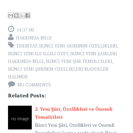
14:37:00
HAKKINDA BILGI
EDEBIYAT
,
IKINCI YENI AKIMININ ÖZELLIKLERI
,
IKINCI YENI ILE ILGILI ÖZET
,
IKINCI YENI ŞAIRLERI
HAKKINDA BILGI
,
IKINCI YENI ŞIIR TEMSILCILERI
,
IKINCI YENI ŞIIRININ ÖZELLIKLERI MADDELER
HALINDE
NO COMMENTS
Related Posts:
2. Yeni Şiiri, Özellikleri ve Önemli
Temsilcileri
İkinci Yeni Şiiri, Özellikleri ve Önemli
Temsilcileri Garip'e tepki olarak İkinci