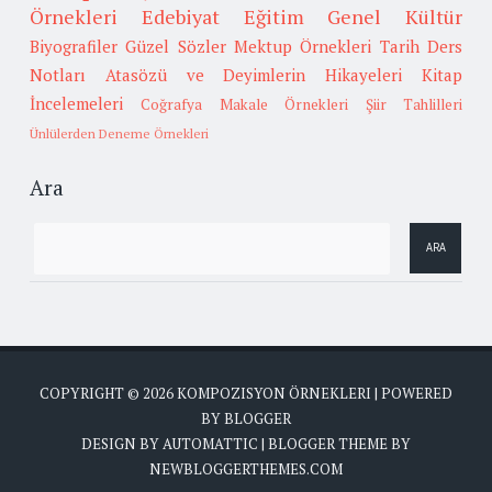
Örnekleri
Edebiyat
Eğitim
Genel Kültür
Biyografiler
Güzel Sözler
Mektup Örnekleri
Tarih
Ders
Notları
Atasözü ve Deyimlerin Hikayeleri
Kitap
İncelemeleri
Coğrafya
Makale Örnekleri
Şiir Tahlilleri
Ünlülerden Deneme Örnekleri
Ara
COPYRIGHT ©
2026
KOMPOZISYON ÖRNEKLERI
| POWERED
BY
BLOGGER
DESIGN BY
AUTOMATTIC
| BLOGGER THEME BY
NEWBLOGGERTHEMES.COM