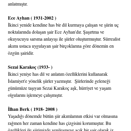
anlatmıştır.
Ece Ayhan ( 1931-2002 )
İkinci yenide kendine has bir dil kurmaya çalışan ve şiirin uç
noktalarında dolaşan şair Ece Ayhan'dır. Şaşırtma ve
okuyucuyu sarsma anlayışı ile şiirler oluşturmuştur. Sürrealist
akımı ustaca uygulayan şair birçoklarına göre dönemin en
özgün şairidir.
Sezai Karakoç (1933- )
İkinci yeniye has dil ve anlatım özelliklerini kullanarak
İslamiyet'e yönelik şiirler yazmıştır. Şiirlerinde geleneği
günümüze taşıyan Sezai Karakoç aşk, hürriyet ve yaşam
olgularını işlemeye çalışmıştır.
İlhan Berk ( 1918- 2008 )
Yaşadığı dönemde bütün şiir akımlarının etkisi var olmasına
rağmen her zaman kendine has çizgisini korumuştur. Bu
özellikleri ile şiirimizde yenileşmeye açık bir şair olarak iz