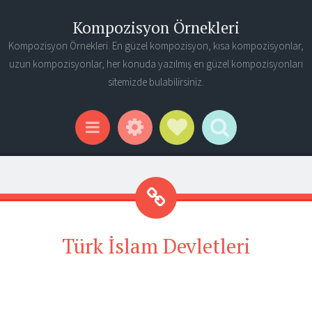
Kompozisyon Örnekleri
Kompozisyon Örnekleri. En güzel kompozisyon, kısa kompozisyonlar,
uzun kompozisyonlar, her konuda yazılmış en güzel kompozisyonları
sitemizde bulabilirsiniz.
Widgets
Social Links
Search
Menu
Türk İslam Devletleri